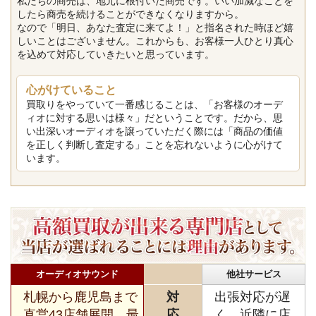
私たちの商売は、地元に根付いた商売です。いい加減なことを
したら商売を続けることができなくなりますから。
なので「明日、あなた査定に来てよ！」と指名された時ほど嬉
しいことはございません。これからも、お客様一人ひとり真心
を込めて対応していきたいと思っています。
心がけていること
買取りをやっていて一番感じることは、「お客様のオーデ
ィオに対する思いは様々」だということです。だから、思
い出深いオーディオを譲っていただく際には「商品の価値
を正しく判断し査定する」ことを忘れないように心がけて
います。
オーディオサウンド
他社サービス
札幌から鹿児島まで
対
出張対応が遅
直営43店舗展開。最
応
く、近隣に店