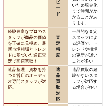
ピ
いため現金化
ー
まで時間がか
ド
かることがあ
ります。
経験豊富なプロのス
一般的な査定
タッフが商品の価値
査
スタッフによ
を正確に見極め、最
定
る評価で、ト
新市場相場とトレン
精
レンドや相場
ドに基づいた適正査
度
の更新が遅い
定で高額買取！
ことが多い
遺品整理士資格を持
遺
遺品買取の経
つ直営店のオーディ
品
験がないスタ
オ専門スタッフが対
買
ッフが対応す
応。
取
る場合が多い
対
応