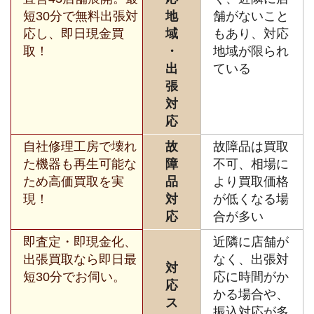
短30分で無料出張対
地
舗がないこと
応し、即日現金買
域
もあり、対応
取！
・
地域が限られ
出
ている
張
対
応
自社修理工房で壊れ
故
故障品は買取
た機器も再生可能な
障
不可、相場に
ため高価買取を実
品
より買取価格
現！
対
が低くなる場
応
合が多い
即査定・即現金化、
近隣に店舗が
出張買取なら即日最
なく、出張対
対
短30分でお伺い。
応に時間がか
応
かる場合や、
ス
振込対応が多