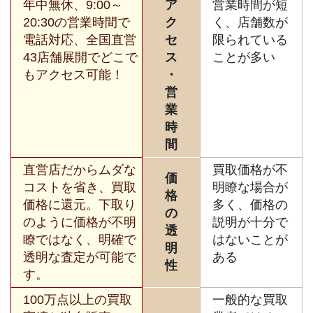
年中無休、9:00～
ア
営業時間が短
20:30の営業時間で
ク
く、店舗数が
電話対応、全国直営
セ
限られている
43店舗展開でどこで
ス
ことが多い
もアクセス可能！
・
営
業
時
間
直営店だからムダな
買取価格が不
価
コストを省き、買取
明瞭な場合が
格
価格に還元。下取り
多く、価格の
の
のように価格が不明
説明が十分で
透
瞭ではなく、明確で
はないことが
明
透明な査定が可能で
ある
性
す。
100万点以上の買取
一般的な買取