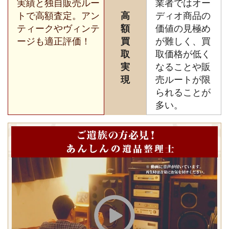
実績と独自販売ルー
業者ではオー
トで高額査定。アン
高
ディオ商品の
ティークやヴィンテ
額
価値の見極め
ージも適正評価！
買
が難しく、買
取
取価格が低く
実
なることや販
現
売ルートが限
られることが
多い。