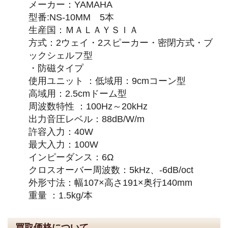
メーカー：YAMAHA
型番:NS-10MM 5本
生産国：ＭＡＬＡＹＳＩＡ
方式：2ウェイ・2スピーカー・密閉方式・ブ
ックシェルフ型
・防磁タイプ
使用ユニット ：低域用：9cmコーン型
高域用：2.5cmドーム型
周波数特性 ：100Hz～20kHz
出力音圧レベル：88dB/W/m
許容入力：40W
最大入力：100W
インピーダンス：6Ω
クロスオーバー周波数：5kHz、-6dB/oct
外形寸法：幅107×高さ191×奥行140mm
重量 ：1.5kg/本
買取価格について