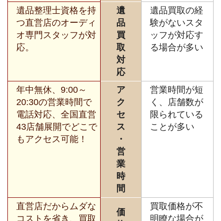
遺品整理士資格を持
遺
遺品買取の経
つ直営店のオーディ
品
験がないスタ
オ専門スタッフが対
買
ッフが対応す
応。
取
る場合が多い
対
応
年中無休、9:00～
ア
営業時間が短
20:30の営業時間で
ク
く、店舗数が
電話対応、全国直営
セ
限られている
43店舗展開でどこで
ス
ことが多い
もアクセス可能！
・
営
業
時
間
直営店だからムダな
買取価格が不
価
コストを省き、買取
明瞭な場合が