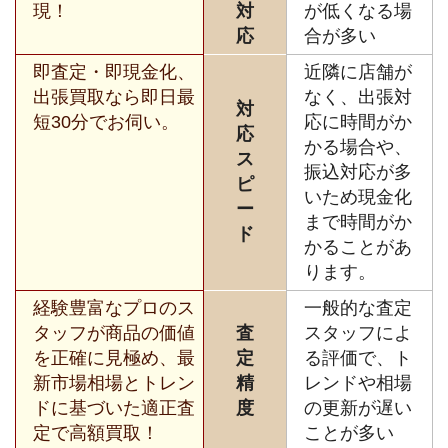
現！
対
が低くなる場
応
合が多い
即査定・即現金化、
近隣に店舗が
出張買取なら即日最
なく、出張対
対
短30分でお伺い。
応に時間がか
応
かる場合や、
ス
振込対応が多
ピ
いため現金化
ー
まで時間がか
ド
かることがあ
ります。
経験豊富なプロのス
一般的な査定
タッフが商品の価値
査
スタッフによ
を正確に見極め、最
定
る評価で、ト
新市場相場とトレン
精
レンドや相場
ドに基づいた適正査
度
の更新が遅い
定で高額買取！
ことが多い