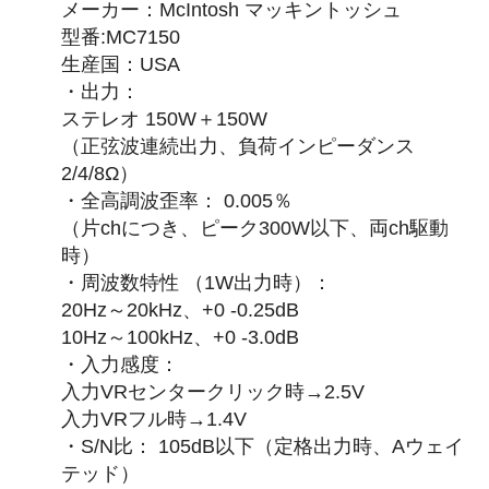
メーカー：McIntosh マッキントッシュ
型番:MC7150
生産国：USA
・出力：
ステレオ 150W＋150W
（正弦波連続出力、負荷インピーダンス
2/4/8Ω）
・全高調波歪率： 0.005％
（片chにつき、ピーク300W以下、両ch駆動
時）
・周波数特性 （1W出力時）：
20Hz～20kHz、+0 -0.25dB
10Hz～100kHz、+0 -3.0dB
・入力感度：
入力VRセンタークリック時→2.5V
入力VRフル時→1.4V
・S/N比： 105dB以下（定格出力時、Aウェイ
テッド）