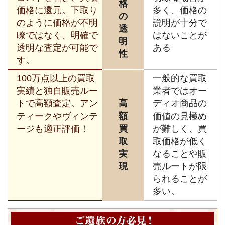
格
価格に還元。下取り
多く、価格の
の
のように価格が不明
説明が十分で
透
瞭ではなく、明確で
はないことが
明
透明な査定が可能で
ある
性
す。
100万点以上の買取
一般的な買取
実績と独自販売ルー
業者ではオー
トで高額査定。アン
高
ディオ商品の
ティークやヴィンテ
額
価値の見極め
ージも適正評価！
買
が難しく、買
取
取価格が低く
実
なることや販
現
売ルートが限
られることが
多い。