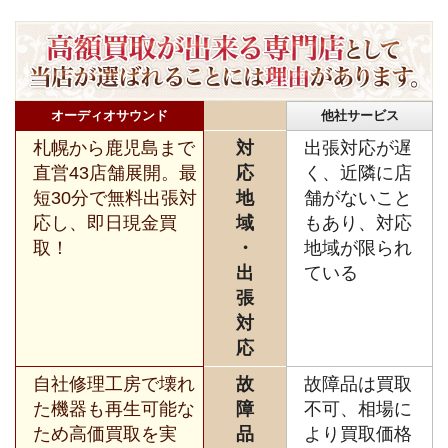
オーディオサウンド
他社サービス
札幌から鹿児島まで
対
出張対応が遅
直営43店舗展開。最
応
く、近隣に店
短30分で無料出張対
地
舗がないこと
応し、即日現金買
域
もあり、対応
取！
・
地域が限られ
出
ている
張
対
応
自社修理工房で壊れ
故
故障品は買取
た機器も再生可能な
障
不可、相場に
ため高価買取を実
品
より買取価格