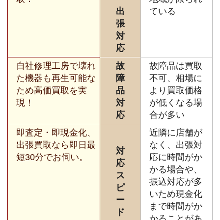
出
ている
張
対
応
自社修理工房で壊れ
故
故障品は買取
た機器も再生可能な
障
不可、相場に
ため高価買取を実
品
より買取価格
現！
対
が低くなる場
応
合が多い
即査定・即現金化、
近隣に店舗が
出張買取なら即日最
なく、出張対
対
短30分でお伺い。
応に時間がか
応
かる場合や、
ス
振込対応が多
ピ
いため現金化
ー
まで時間がか
ド
かることがあ