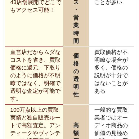
43店舗展開でどこで
ス
ことが多い
もアクセス可能！
・
営
業
時
間
直営店だからムダな
買取価格が不
価
コストを省き、買取
明瞭な場合が
格
価格に還元。下取り
多く、価格の
の
のように価格が不明
説明が十分で
透
瞭ではなく、明確で
はないことが
明
透明な査定が可能で
ある
性
す。
100万点以上の買取
一般的な買取
実績と独自販売ルー
業者ではオー
トで高額査定。アン
高
ディオ商品の
ティークやヴィンテ
額
価値の見極め