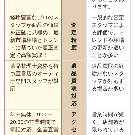
ります。
経験豊富なプロのス
一般的な査定
タッフが商品の価値
査
スタッフによ
を正確に見極め、最
定
る評価で、ト
新市場相場とトレン
精
レンドや相場
ドに基づいた適正査
度
の更新が遅い
定で高額買取！
ことが多い
遺品整理士資格を持
遺
遺品買取の経
つ直営店のオーディ
品
験がないスタ
オ専門スタッフが対
買
ッフが対応す
応。
取
る場合が多い
対
応
年中無休、9:00～
ア
営業時間が短
20:30の営業時間で
ク
く、店舗数が
電話対応、全国直営
セ
限られている