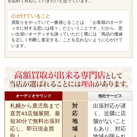
を込めて対応していきたいと思っています。
心がけていること
買取りをやっていて一番感じることは、「お客様のオーデ
ィオに対する思いは様々」だということです。だから、思
い出深いオーディオを譲っていただく際には「商品の価値
を正しく判断し査定する」ことを忘れないように心がけて
います。
オーディオサウンド
他社サービス
札幌から鹿児島まで
対
出張対応が遅
直営43店舗展開。最
応
く、近隣に店
短30分で無料出張対
地
舗がないこと
応し、即日現金買
域
もあり、対応
取！
・
地域が限られ