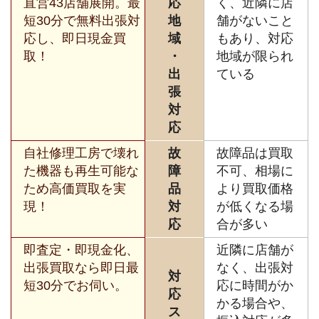
直営43店舗展開。最
応
く、近隣に店
短30分で無料出張対
地
舗がないこと
応し、即日現金買
域
もあり、対応
取！
・
地域が限られ
出
ている
張
対
応
自社修理工房で壊れ
故
故障品は買取
た機器も再生可能な
障
不可、相場に
ため高価買取を実
品
より買取価格
現！
対
が低くなる場
応
合が多い
即査定・即現金化、
近隣に店舗が
出張買取なら即日最
なく、出張対
対
短30分でお伺い。
応に時間がか
応
かる場合や、
ス