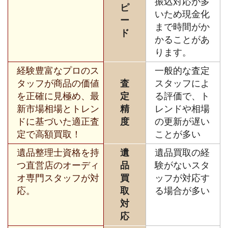
振込対応が多
ピ
いため現金化
ー
まで時間がか
ド
かることがあ
ります。
経験豊富なプロのス
一般的な査定
タッフが商品の価値
査
スタッフによ
を正確に見極め、最
定
る評価で、ト
新市場相場とトレン
精
レンドや相場
ドに基づいた適正査
度
の更新が遅い
定で高額買取！
ことが多い
遺品整理士資格を持
遺
遺品買取の経
つ直営店のオーディ
品
験がないスタ
オ専門スタッフが対
買
ッフが対応す
応。
取
る場合が多い
対
応