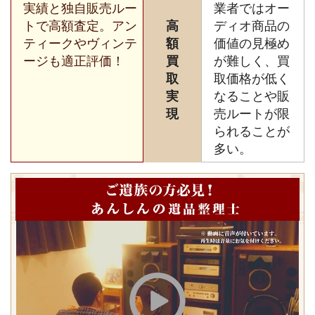
実績と独自販売ルー
業者ではオー
トで高額査定。アン
高
ディオ商品の
ティークやヴィンテ
額
価値の見極め
ージも適正評価！
買
が難しく、買
取
取価格が低く
実
なることや販
現
売ルートが限
られることが
多い。