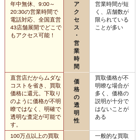
年中無休、9:00～
ア
営業時間が短
20:30の営業時間で
ク
く、店舗数が
電話対応、全国直営
セ
限られている
43店舗展開でどこで
ス
ことが多い
もアクセス可能！
・
営
業
時
間
直営店だからムダな
買取価格が不
価
コストを省き、買取
明瞭な場合が
格
価格に還元。下取り
多く、価格の
の
のように価格が不明
説明が十分で
透
瞭ではなく、明確で
はないことが
明
透明な査定が可能で
ある
性
す。
100万点以上の買取
一般的な買取