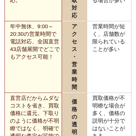
応。
取
る場合が多い
対
応
年中無休、9:00～
ア
営業時間が短
20:30の営業時間で
ク
く、店舗数が
電話対応、全国直営
セ
限られている
43店舗展開でどこで
ス
ことが多い
もアクセス可能！
・
営
業
時
間
直営店だからムダな
買取価格が不
価
コストを省き、買取
明瞭な場合が
格
価格に還元。下取り
多く、価格の
の
のように価格が不明
説明が十分で
透
瞭ではなく、明確で
はないことが
明
透明な査定が可能で
ある