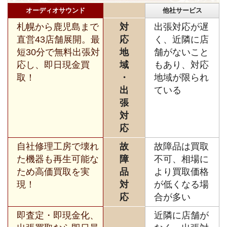
オーディオサウンド
他社サービス
札幌から鹿児島まで
対
出張対応が遅
直営43店舗展開。最
応
く、近隣に店
短30分で無料出張対
地
舗がないこと
応し、即日現金買
域
もあり、対応
取！
・
地域が限られ
出
ている
張
対
応
自社修理工房で壊れ
故
故障品は買取
た機器も再生可能な
障
不可、相場に
ため高価買取を実
品
より買取価格
現！
対
が低くなる場
応
合が多い
即査定・即現金化、
近隣に店舗が