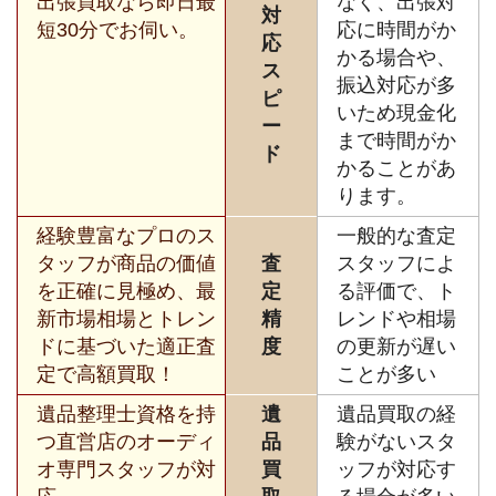
出張買取なら即日最
なく、出張対
対
短30分でお伺い。
応に時間がか
応
かる場合や、
ス
振込対応が多
ピ
いため現金化
ー
まで時間がか
ド
かることがあ
ります。
経験豊富なプロのス
一般的な査定
タッフが商品の価値
査
スタッフによ
を正確に見極め、最
定
る評価で、ト
新市場相場とトレン
精
レンドや相場
ドに基づいた適正査
度
の更新が遅い
定で高額買取！
ことが多い
遺品整理士資格を持
遺
遺品買取の経
つ直営店のオーディ
品
験がないスタ
オ専門スタッフが対
買
ッフが対応す