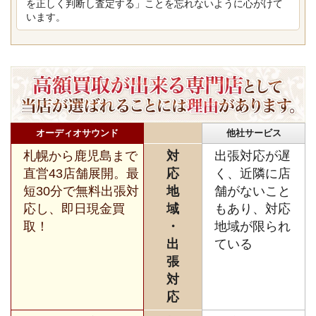
を正しく判断し査定する」ことを忘れないように心がけて
います。
オーディオサウンド
他社サービス
札幌から鹿児島まで
対
出張対応が遅
直営43店舗展開。最
応
く、近隣に店
短30分で無料出張対
地
舗がないこと
応し、即日現金買
域
もあり、対応
取！
・
地域が限られ
出
ている
張
対
応