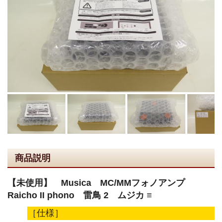
商品説明
【未使用】 Musica MC/MMフォノアンプ
Raicho II phono 雷鳥 2 ムジカ ≡
［仕様］