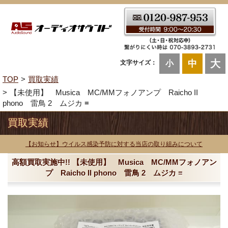
大
中
文字サイズ：
小
TOP
買取実績
【未使用】 Musica MC/MMフォノアンプ Raicho II
phono 雷鳥 2 ムジカ ≡
買取実績
【お知らせ】ウイルス感染予防に対する当店の取り組みについて
高額買取実施中!! 【未使用】 Musica MC/MMフォノアン
プ Raicho II phono 雷鳥 2 ムジカ ≡