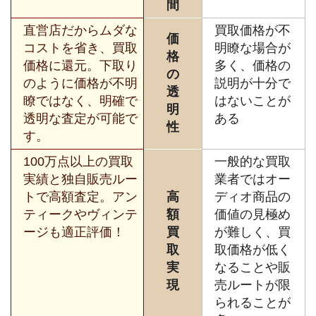
間
直営店だからムダな
買取価格が不
価
コストを省き、買取
明瞭な場合が
格
価格に還元。下取り
多く、価格の
の
のように価格が不明
説明が十分で
透
瞭ではなく、明確で
はないことが
明
透明な査定が可能で
ある
性
す。
100万点以上の買取
一般的な買取
実績と独自販売ルー
業者ではオー
トで高額査定。アン
高
ディオ商品の
ティークやヴィンテ
額
価値の見極め
ージも適正評価！
買
が難しく、買
取
取価格が低く
実
なることや販
現
売ルートが限
られることが