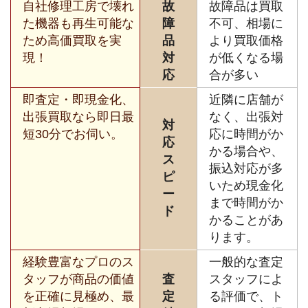
自社修理工房で壊れ
故
故障品は買取
た機器も再生可能な
障
不可、相場に
ため高価買取を実
品
より買取価格
現！
対
が低くなる場
応
合が多い
即査定・即現金化、
近隣に店舗が
出張買取なら即日最
なく、出張対
対
短30分でお伺い。
応に時間がか
応
かる場合や、
ス
振込対応が多
ピ
いため現金化
ー
まで時間がか
ド
かることがあ
ります。
経験豊富なプロのス
一般的な査定
タッフが商品の価値
査
スタッフによ
を正確に見極め、最
定
る評価で、ト