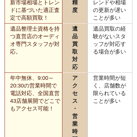
新市場相場とトレン
精
レンドや相場
ドに基づいた適正査
度
の更新が遅い
定で高額買取！
ことが多い
遺品整理士資格を持
遺
遺品買取の経
つ直営店のオーディ
品
験がないスタ
オ専門スタッフが対
買
ッフが対応す
応。
取
る場合が多い
対
応
年中無休、9:00～
ア
営業時間が短
20:30の営業時間で
ク
く、店舗数が
電話対応、全国直営
セ
限られている
43店舗展開でどこで
ス
ことが多い
もアクセス可能！
・
営
業
時