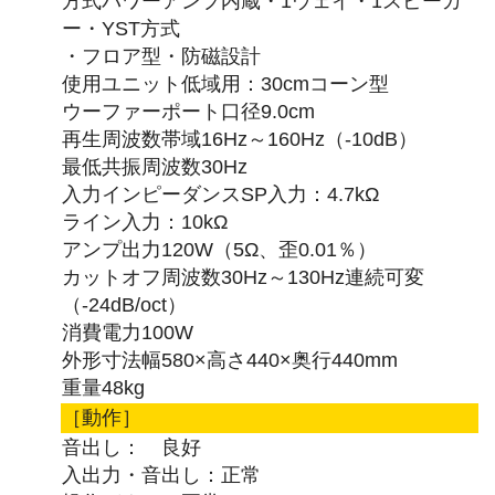
方式パワーアンプ内蔵・1ウェイ・1スピーカ
ー・YST方式
・フロア型・防磁設計
使用ユニット低域用：30cmコーン型
ウーファーポート口径9.0cm
再生周波数帯域16Hz～160Hz（-10dB）
最低共振周波数30Hz
入力インピーダンスSP入力：4.7kΩ
ライン入力：10kΩ
アンプ出力120W（5Ω、歪0.01％）
カットオフ周波数30Hz～130Hz連続可変
（-24dB/oct）
消費電力100W
外形寸法幅580×高さ440×奥行440mm
重量48kg
［動作］
音出し： 良好
入出力・音出し：正常