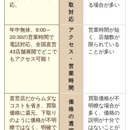
応。
取
る場合が多い
対
応
年中無休、9:00～
ア
営業時間が短
20:30の営業時間で
ク
く、店舗数が
電話対応、全国直営
セ
限られている
43店舗展開でどこで
ス
ことが多い
もアクセス可能！
・
営
業
時
間
直営店だからムダな
買取価格が不
価
コストを省き、買取
明瞭な場合が
格
価格に還元。下取り
多く、価格の
の
のように価格が不明
説明が十分で
透
瞭ではなく、明確で
はないことが