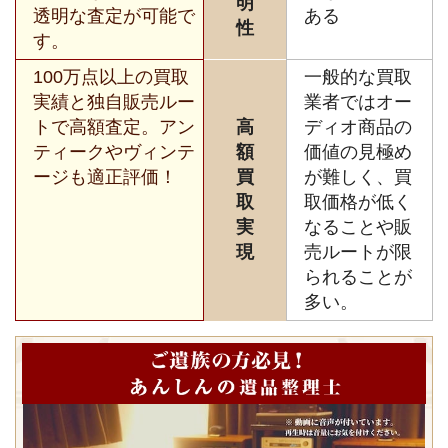
明
透明な査定が可能で
ある
性
す。
100万点以上の買取
一般的な買取
実績と独自販売ルー
業者ではオー
トで高額査定。アン
高
ディオ商品の
ティークやヴィンテ
額
価値の見極め
ージも適正評価！
買
が難しく、買
取
取価格が低く
実
なることや販
現
売ルートが限
られることが
多い。