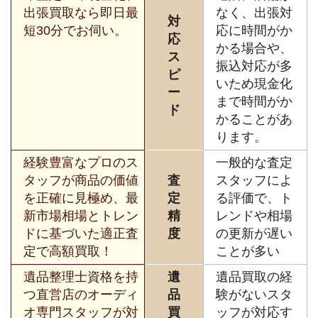
出張買取なら即日最
なく、出張対
対
短30分でお伺い。
応に時間がか
応
かる場合や、
ス
振込対応が多
ピ
いため現金化
ー
まで時間がか
ド
かることがあ
ります。
経験豊富なプロのス
一般的な査定
タッフが商品の価値
査
スタッフによ
を正確に見極め、最
定
る評価で、ト
新市場相場とトレン
精
レンドや相場
ドに基づいた適正査
度
の更新が遅い
定で高額買取！
ことが多い
遺品整理士資格を持
遺
遺品買取の経
つ直営店のオーディ
品
験がないスタ
オ専門スタッフが対
買
ッフが対応す