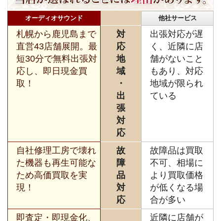
オーディオサウンド
他社サービス
札幌から鹿児島まで
対
出張対応が遅
直営43店舗展開。最
応
く、近隣に店
短30分で無料出張対
地
舗がないこと
応し、即日現金買
域
もあり、対応
取！
・
地域が限られ
出
ている
張
対
応
自社修理工房で壊れ
故
故障品は買取
た機器も再生可能な
障
不可、相場に
ため高価買取を実
品
より買取価格
現！
対
が低くなる場
応
合が多い
即査定・即現金化、
近隣に店舗が