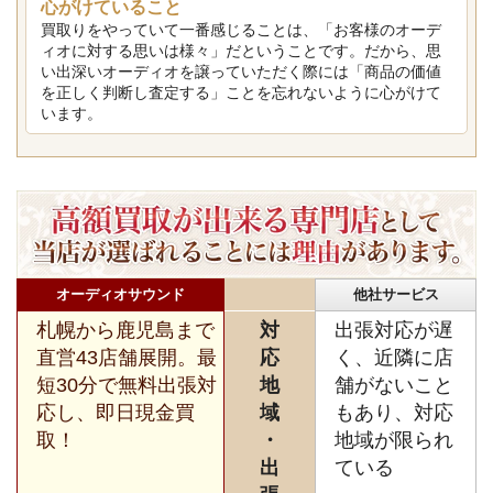
心がけていること
買取りをやっていて一番感じることは、「お客様のオーデ
ィオに対する思いは様々」だということです。だから、思
い出深いオーディオを譲っていただく際には「商品の価値
を正しく判断し査定する」ことを忘れないように心がけて
います。
オーディオサウンド
他社サービス
札幌から鹿児島まで
対
出張対応が遅
直営43店舗展開。最
応
く、近隣に店
短30分で無料出張対
地
舗がないこと
応し、即日現金買
域
もあり、対応
取！
・
地域が限られ
出
ている