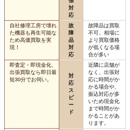
張
対
応
自社修理工房で壊れ
故
故障品は買取
た機器も再生可能な
障
不可、相場に
ため高価買取を実
品
より買取価格
現！
対
が低くなる場
応
合が多い
即査定・即現金化、
近隣に店舗が
出張買取なら即日最
なく、出張対
対
短30分でお伺い。
応に時間がか
応
かる場合や、
ス
振込対応が多
ピ
いため現金化
ー
まで時間がか
ド
かることがあ
ります。