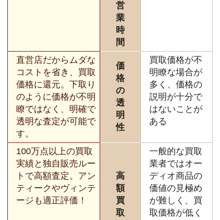
営
業
時
間
直営店だからムダな
買取価格が不
価
コストを省き、買取
明瞭な場合が
格
価格に還元。下取り
多く、価格の
の
のように価格が不明
説明が十分で
透
瞭ではなく、明確で
はないことが
明
透明な査定が可能で
ある
性
す。
100万点以上の買取
一般的な買取
実績と独自販売ルー
業者ではオー
トで高額査定。アン
高
ディオ商品の
ティークやヴィンテ
額
価値の見極め
ージも適正評価！
買
が難しく、買
取
取価格が低く