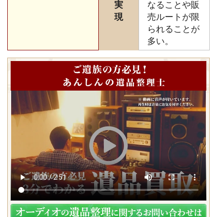
実
なることや販
現
売ルートが限
られることが
多い。