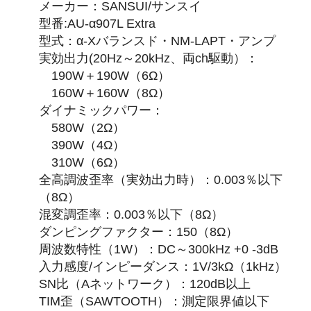
メーカー：SANSUI/サンスイ
型番:AU-α907L Extra
型式：α-Xバランスド・NM-LAPT・アンプ
実効出力(20Hz～20kHz、両ch駆動）：
190W＋190W（6Ω）
160W＋160W（8Ω）
ダイナミックパワー：
580W（2Ω）
390W（4Ω）
310W（6Ω）
全高調波歪率（実効出力時）：0.003％以下
（8Ω）
混変調歪率：0.003％以下（8Ω）
ダンピングファクター：150（8Ω）
周波数特性（1W）：DC～300kHz +0 -3dB
入力感度/インピーダンス：1V/3kΩ（1kHz）
SN比（Aネットワーク）：120dB以上
TIM歪（SAWTOOTH）：測定限界値以下