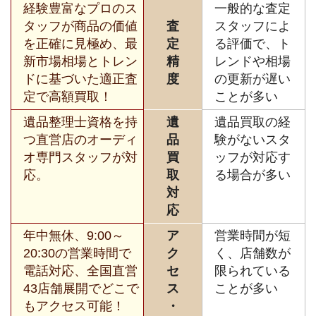
経験豊富なプロのス
一般的な査定
タッフが商品の価値
査
スタッフによ
を正確に見極め、最
定
る評価で、ト
新市場相場とトレン
精
レンドや相場
ドに基づいた適正査
度
の更新が遅い
定で高額買取！
ことが多い
遺品整理士資格を持
遺
遺品買取の経
つ直営店のオーディ
品
験がないスタ
オ専門スタッフが対
買
ッフが対応す
応。
取
る場合が多い
対
応
年中無休、9:00～
ア
営業時間が短
20:30の営業時間で
ク
く、店舗数が
電話対応、全国直営
セ
限られている
43店舗展開でどこで
ス
ことが多い
もアクセス可能！
・