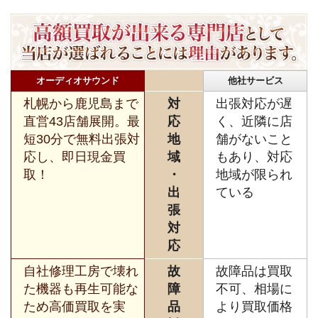
オーディオサウンド
他社サービス
札幌から鹿児島まで
対
出張対応が遅
直営43店舗展開。最
応
く、近隣に店
短30分で無料出張対
地
舗がないこと
応し、即日現金買
域
もあり、対応
取！
・
地域が限られ
出
ている
張
対
応
自社修理工房で壊れ
故
故障品は買取
た機器も再生可能な
障
不可、相場に
ため高価買取を実
品
より買取価格