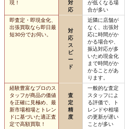
現！
対
が低くなる場
応
合が多い
即査定・即現金化、
近隣に店舗が
出張買取なら即日最
なく、出張対
対
短30分でお伺い。
応に時間がか
応
かる場合や、
ス
振込対応が多
ピ
いため現金化
ー
まで時間がか
ド
かることがあ
ります。
経験豊富なプロのス
一般的な査定
タッフが商品の価値
査
スタッフによ
を正確に見極め、最
定
る評価で、ト
新市場相場とトレン
精
レンドや相場
ドに基づいた適正査
度
の更新が遅い
定で高額買取！
ことが多い