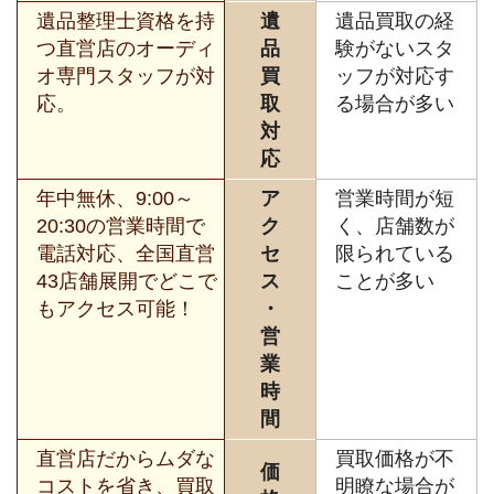
遺品整理士資格を持
遺
遺品買取の経
つ直営店のオーディ
品
験がないスタ
オ専門スタッフが対
買
ッフが対応す
応。
取
る場合が多い
対
応
年中無休、9:00～
ア
営業時間が短
20:30の営業時間で
ク
く、店舗数が
電話対応、全国直営
セ
限られている
43店舗展開でどこで
ス
ことが多い
もアクセス可能！
・
営
業
時
間
直営店だからムダな
買取価格が不
価
コストを省き、買取
明瞭な場合が