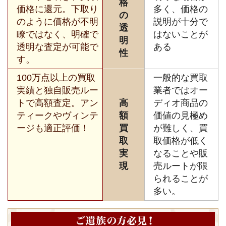
格
価格に還元。下取り
多く、価格の
の
のように価格が不明
説明が十分で
透
瞭ではなく、明確で
はないことが
明
透明な査定が可能で
ある
性
す。
100万点以上の買取
一般的な買取
実績と独自販売ルー
業者ではオー
トで高額査定。アン
高
ディオ商品の
ティークやヴィンテ
額
価値の見極め
ージも適正評価！
買
が難しく、買
取
取価格が低く
実
なることや販
現
売ルートが限
られることが
多い。