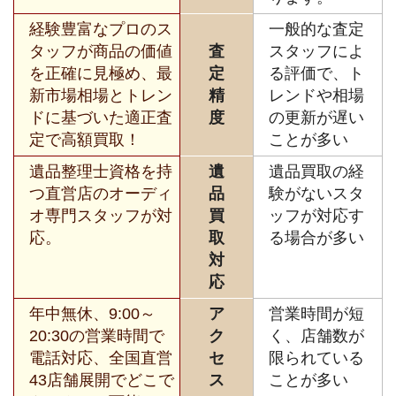
経験豊富なプロのス
一般的な査定
タッフが商品の価値
査
スタッフによ
を正確に見極め、最
定
る評価で、ト
新市場相場とトレン
精
レンドや相場
ドに基づいた適正査
度
の更新が遅い
定で高額買取！
ことが多い
遺品整理士資格を持
遺
遺品買取の経
つ直営店のオーディ
品
験がないスタ
オ専門スタッフが対
買
ッフが対応す
応。
取
る場合が多い
対
応
年中無休、9:00～
ア
営業時間が短
20:30の営業時間で
ク
く、店舗数が
電話対応、全国直営
セ
限られている
43店舗展開でどこで
ス
ことが多い