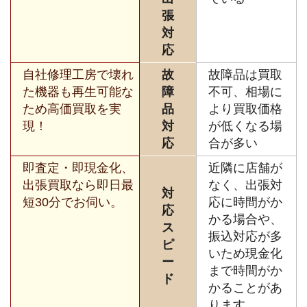
張
対
応
自社修理工房で壊れ
故
故障品は買取
た機器も再生可能な
障
不可、相場に
ため高価買取を実
品
より買取価格
現！
対
が低くなる場
応
合が多い
即査定・即現金化、
近隣に店舗が
出張買取なら即日最
なく、出張対
対
短30分でお伺い。
応に時間がか
応
かる場合や、
ス
振込対応が多
ピ
いため現金化
ー
まで時間がか
ド
かることがあ
ります。