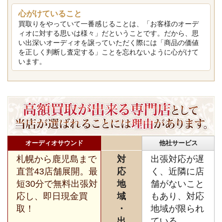
心がけていること
買取りをやっていて一番感じることは、「お客様のオーデ
ィオに対する思いは様々」だということです。だから、思
い出深いオーディオを譲っていただく際には「商品の価値
を正しく判断し査定する」ことを忘れないように心がけて
います。
オーディオサウンド
他社サービス
札幌から鹿児島まで
対
出張対応が遅
直営43店舗展開。最
応
く、近隣に店
短30分で無料出張対
地
舗がないこと
応し、即日現金買
域
もあり、対応
取！
・
地域が限られ
出
ている