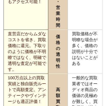
もアクセス可能！
・
営
業
時
間
直営店だからムダな
買取価格が不
価
コストを省き、買取
明瞭な場合が
格
価格に還元。下取り
多く、価格の
の
のように価格が不明
説明が十分で
透
瞭ではなく、明確で
はないことが
明
透明な査定が可能で
ある
性
す。
100万点以上の買取
一般的な買取
実績と独自販売ルー
業者ではオー
トで高額査定。アン
高
ディオ商品の
ティークやヴィンテ
額
価値の見極め
ージも適正評価！
買
が難しく、買