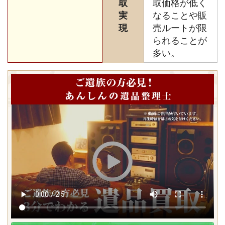
取
取価格が低く
実
なることや販
現
売ルートが限
られることが
多い。