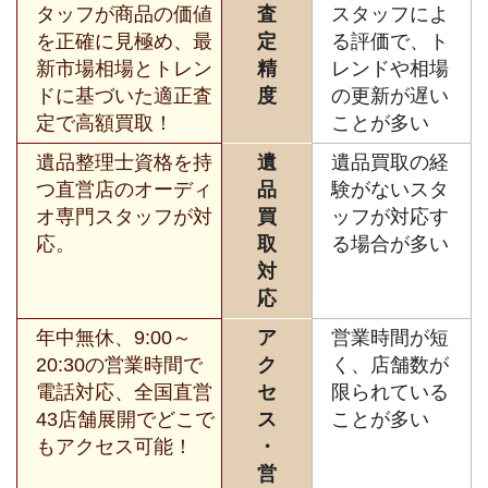
タッフが商品の価値
査
スタッフによ
を正確に見極め、最
定
る評価で、ト
新市場相場とトレン
精
レンドや相場
ドに基づいた適正査
度
の更新が遅い
定で高額買取！
ことが多い
遺品整理士資格を持
遺
遺品買取の経
つ直営店のオーディ
品
験がないスタ
オ専門スタッフが対
買
ッフが対応す
応。
取
る場合が多い
対
応
年中無休、9:00～
ア
営業時間が短
20:30の営業時間で
ク
く、店舗数が
電話対応、全国直営
セ
限られている
43店舗展開でどこで
ス
ことが多い
もアクセス可能！
・
営