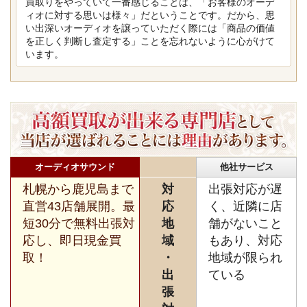
買取りをやっていて一番感じることは、「お客様のオーデ
ィオに対する思いは様々」だということです。だから、思
い出深いオーディオを譲っていただく際には「商品の価値
を正しく判断し査定する」ことを忘れないように心がけて
います。
オーディオサウンド
他社サービス
札幌から鹿児島まで
対
出張対応が遅
直営43店舗展開。最
応
く、近隣に店
短30分で無料出張対
地
舗がないこと
応し、即日現金買
域
もあり、対応
取！
・
地域が限られ
出
ている
張