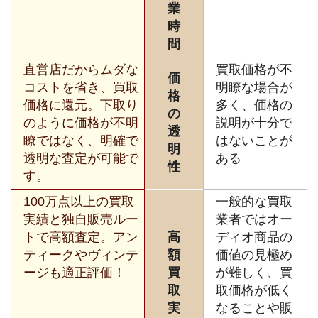
業
時
間
直営店だからムダな
買取価格が不
価
コストを省き、買取
明瞭な場合が
格
価格に還元。下取り
多く、価格の
の
のように価格が不明
説明が十分で
透
瞭ではなく、明確で
はないことが
明
透明な査定が可能で
ある
性
す。
100万点以上の買取
一般的な買取
実績と独自販売ルー
業者ではオー
トで高額査定。アン
高
ディオ商品の
ティークやヴィンテ
額
価値の見極め
ージも適正評価！
買
が難しく、買
取
取価格が低く
実
なることや販