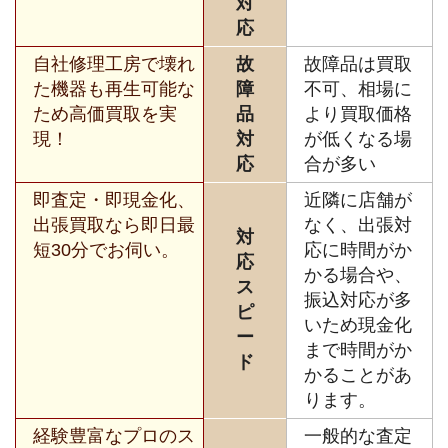
対
応
自社修理工房で壊れ
故
故障品は買取
た機器も再生可能な
障
不可、相場に
ため高価買取を実
品
より買取価格
現！
対
が低くなる場
応
合が多い
即査定・即現金化、
近隣に店舗が
出張買取なら即日最
なく、出張対
対
短30分でお伺い。
応に時間がか
応
かる場合や、
ス
振込対応が多
ピ
いため現金化
ー
まで時間がか
ド
かることがあ
ります。
経験豊富なプロのス
一般的な査定