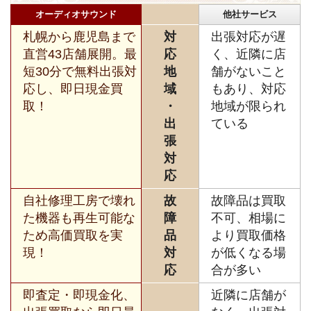
オーディオサウンド
他社サービス
札幌から鹿児島まで
対
出張対応が遅
直営43店舗展開。最
応
く、近隣に店
短30分で無料出張対
地
舗がないこと
応し、即日現金買
域
もあり、対応
取！
・
地域が限られ
出
ている
張
対
応
自社修理工房で壊れ
故
故障品は買取
た機器も再生可能な
障
不可、相場に
ため高価買取を実
品
より買取価格
現！
対
が低くなる場
応
合が多い
即査定・即現金化、
近隣に店舗が