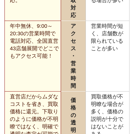
応。
取
る場合が多い
対
応
年中無休、9:00～
ア
営業時間が短
20:30の営業時間で
ク
く、店舗数が
電話対応、全国直営
セ
限られている
43店舗展開でどこで
ス
ことが多い
もアクセス可能！
・
営
業
時
間
直営店だからムダな
買取価格が不
価
コストを省き、買取
明瞭な場合が
格
価格に還元。下取り
多く、価格の
の
のように価格が不明
説明が十分で
透
瞭ではなく、明確で
はないことが
明
透明な査定が可能で
ある