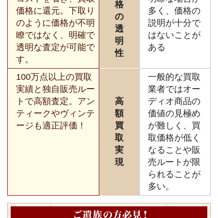
格
価格に還元。下取り
多く、価格の
の
のように価格が不明
説明が十分で
透
瞭ではなく、明確で
はないことが
明
透明な査定が可能で
ある
性
す。
100万点以上の買取
一般的な買取
実績と独自販売ルー
業者ではオー
トで高額査定。アン
高
ディオ商品の
ティークやヴィンテ
額
価値の見極め
ージも適正評価！
買
が難しく、買
取
取価格が低く
実
なることや販
現
売ルートが限
られることが
多い。