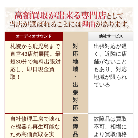
オーディオサウンド
他社サービス
札幌から鹿児島まで
対
出張対応が遅
直営43店舗展開。最
応
く、近隣に店
短30分で無料出張対
地
舗がないこと
応し、即日現金買
域
もあり、対応
取！
・
地域が限られ
出
ている
張
対
応
自社修理工房で壊れ
故
故障品は買取
た機器も再生可能な
障
不可、相場に
ため高価買取を実
品
より買取価格