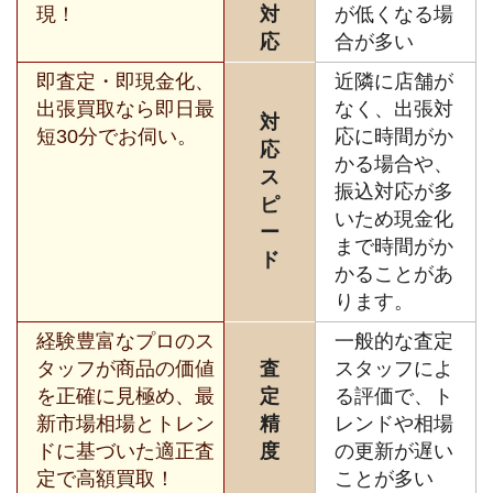
現！
対
が低くなる場
応
合が多い
即査定・即現金化、
近隣に店舗が
出張買取なら即日最
なく、出張対
対
短30分でお伺い。
応に時間がか
応
かる場合や、
ス
振込対応が多
ピ
いため現金化
ー
まで時間がか
ド
かることがあ
ります。
経験豊富なプロのス
一般的な査定
タッフが商品の価値
査
スタッフによ
を正確に見極め、最
定
る評価で、ト
新市場相場とトレン
精
レンドや相場
ドに基づいた適正査
度
の更新が遅い
定で高額買取！
ことが多い