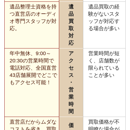
遺品整理士資格を持
遺
遺品買取の経
つ直営店のオーディ
品
験がないスタ
オ専門スタッフが対
買
ッフが対応す
応。
取
る場合が多い
対
応
年中無休、9:00～
ア
営業時間が短
20:30の営業時間で
ク
く、店舗数が
電話対応、全国直営
セ
限られている
43店舗展開でどこで
ス
ことが多い
もアクセス可能！
・
営
業
時
間
直営店だからムダな
買取価格が不
価
コストを省き、買取
明瞭な場合が