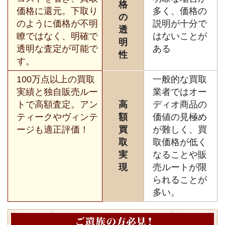
格
価格に還元。下取り
多く、価格の
の
のように価格が不明
説明が十分で
透
瞭ではなく、明確で
はないことが
明
透明な査定が可能で
ある
性
す。
100万点以上の買取
一般的な買取
実績と独自販売ルー
業者ではオー
トで高額査定。アン
高
ディオ商品の
ティークやヴィンテ
額
価値の見極め
ージも適正評価！
買
が難しく、買
取
取価格が低く
実
なることや販
現
売ルートが限
られることが
多い。