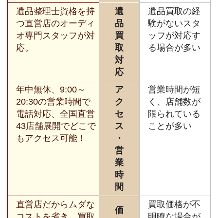
遺品整理士資格を持
遺
遺品買取の経
つ直営店のオーディ
品
験がないスタ
オ専門スタッフが対
買
ッフが対応す
応。
取
る場合が多い
対
応
年中無休、9:00～
ア
営業時間が短
20:30の営業時間で
ク
く、店舗数が
電話対応、全国直営
セ
限られている
43店舗展開でどこで
ス
ことが多い
もアクセス可能！
・
営
業
時
間
直営店だからムダな
買取価格が不
価
コストを省き、買取
明瞭な場合が