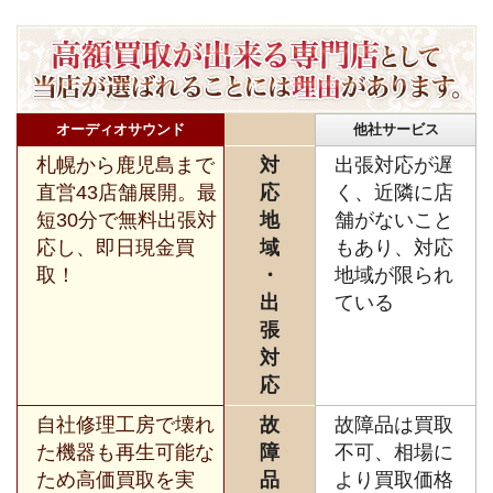
オーディオサウンド
他社サービス
札幌から鹿児島まで
対
出張対応が遅
直営43店舗展開。最
応
く、近隣に店
短30分で無料出張対
地
舗がないこと
応し、即日現金買
域
もあり、対応
取！
・
地域が限られ
出
ている
張
対
応
自社修理工房で壊れ
故
故障品は買取
た機器も再生可能な
障
不可、相場に
ため高価買取を実
品
より買取価格