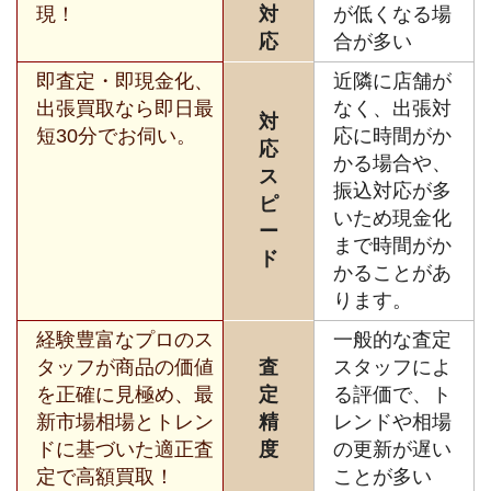
現！
対
が低くなる場
応
合が多い
即査定・即現金化、
近隣に店舗が
出張買取なら即日最
なく、出張対
対
短30分でお伺い。
応に時間がか
応
かる場合や、
ス
振込対応が多
ピ
いため現金化
ー
まで時間がか
ド
かることがあ
ります。
経験豊富なプロのス
一般的な査定
タッフが商品の価値
査
スタッフによ
を正確に見極め、最
定
る評価で、ト
新市場相場とトレン
精
レンドや相場
ドに基づいた適正査
度
の更新が遅い
定で高額買取！
ことが多い