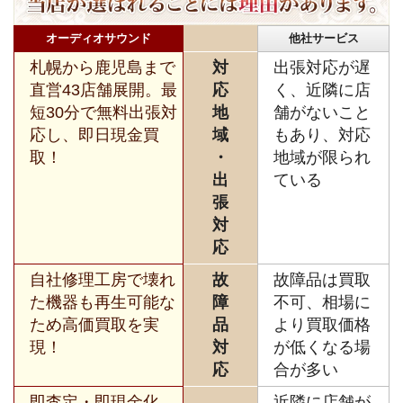
オーディオサウンド
他社サービス
札幌から鹿児島まで
対
出張対応が遅
直営43店舗展開。最
応
く、近隣に店
短30分で無料出張対
地
舗がないこと
応し、即日現金買
域
もあり、対応
取！
・
地域が限られ
出
ている
張
対
応
自社修理工房で壊れ
故
故障品は買取
た機器も再生可能な
障
不可、相場に
ため高価買取を実
品
より買取価格
現！
対
が低くなる場
応
合が多い
即査定・即現金化、
近隣に店舗が