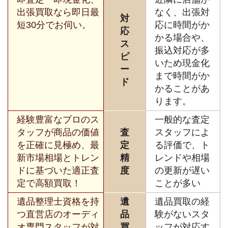
出張買取なら即日最
なく、出張対
対
短30分でお伺い。
応に時間がか
応
かる場合や、
ス
振込対応が多
ピ
いため現金化
ー
まで時間がか
ド
かることがあ
ります。
経験豊富なプロのス
一般的な査定
タッフが商品の価値
査
スタッフによ
を正確に見極め、最
定
る評価で、ト
新市場相場とトレン
精
レンドや相場
ドに基づいた適正査
度
の更新が遅い
定で高額買取！
ことが多い
遺品整理士資格を持
遺
遺品買取の経
つ直営店のオーディ
品
験がないスタ
オ専門スタッフが対
買
ッフが対応す