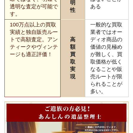
明
透明な査定が可能で
ある
性
す。
100万点以上の買取
一般的な買取
実績と独自販売ルー
業者ではオー
トで高額査定。アン
高
ディオ商品の
ティークやヴィンテ
額
価値の見極め
ージも適正評価！
買
が難しく、買
取
取価格が低く
実
なることや販
現
売ルートが限
られることが
多い。