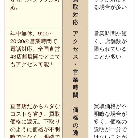
応。
取
る場合が多い
対
応
年中無休、9:00～
ア
営業時間が短
20:30の営業時間で
ク
く、店舗数が
電話対応、全国直営
セ
限られている
43店舗展開でどこで
ス
ことが多い
もアクセス可能！
・
営
業
時
間
直営店だからムダな
買取価格が不
価
コストを省き、買取
明瞭な場合が
格
価格に還元。下取り
多く、価格の
の
のように価格が不明
説明が十分で
透
瞭ではなく、明確で
はないことが