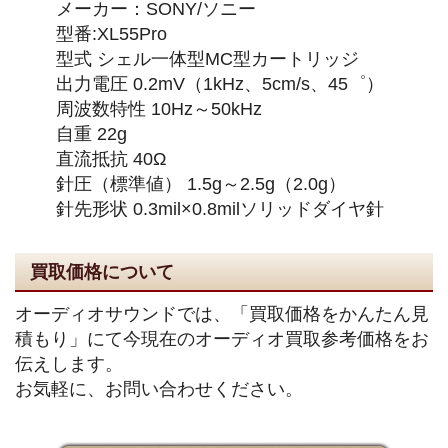
メーカー：SONY/ソニー
型番:XL55Pro
型式 シェル一体型MC型カートリッジ
出力電圧 0.2mV（1kHz、5cm/s、45゜）
周波数特性 10Hz～50kHz
自重 22g
直流抵抗 40Ω
針圧（標準値） 1.5g～2.5g（2.0g）
針先形状 0.3mil×0.8milソリッドダイヤ針
買取価格について
オーディオサウンドでは、「買取価格をかんたん見
積もり」にて今現在のオーディオ買取参考価格をお
伝えします。
お気軽に、お問い合わせください。