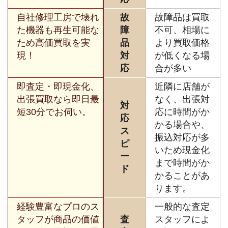
自社修理工房で壊れ
故
故障品は買取
た機器も再生可能な
障
不可、相場に
ため高価買取を実
品
より買取価格
現！
対
が低くなる場
応
合が多い
即査定・即現金化、
近隣に店舗が
出張買取なら即日最
なく、出張対
対
短30分でお伺い。
応に時間がか
応
かる場合や、
ス
振込対応が多
ピ
いため現金化
ー
まで時間がか
ド
かることがあ
ります。
経験豊富なプロのス
一般的な査定
タッフが商品の価値
査
スタッフによ