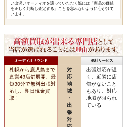
い出深いオーディオを譲っていただく際には「商品の価値
を正しく判断し査定する」ことを忘れないように心がけて
います。
オーディオサウンド
他社サービス
札幌から鹿児島まで
対
出張対応が遅
直営43店舗展開。最
応
く、近隣に店
短30分で無料出張対
地
舗がないこと
応し、即日現金買
域
もあり、対応
取！
・
地域が限られ
出
ている
張
対
応