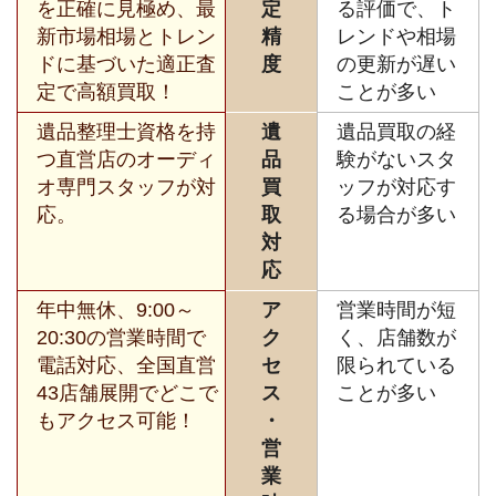
を正確に見極め、最
定
る評価で、ト
新市場相場とトレン
精
レンドや相場
ドに基づいた適正査
度
の更新が遅い
定で高額買取！
ことが多い
遺品整理士資格を持
遺
遺品買取の経
つ直営店のオーディ
品
験がないスタ
オ専門スタッフが対
買
ッフが対応す
応。
取
る場合が多い
対
応
年中無休、9:00～
ア
営業時間が短
20:30の営業時間で
ク
く、店舗数が
電話対応、全国直営
セ
限られている
43店舗展開でどこで
ス
ことが多い
もアクセス可能！
・
営
業