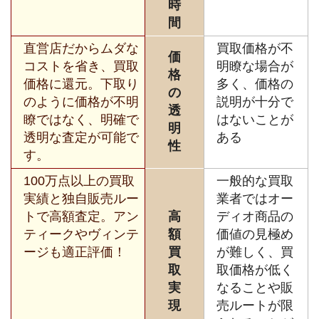
時
間
直営店だからムダな
買取価格が不
価
コストを省き、買取
明瞭な場合が
格
価格に還元。下取り
多く、価格の
の
のように価格が不明
説明が十分で
透
瞭ではなく、明確で
はないことが
明
透明な査定が可能で
ある
性
す。
100万点以上の買取
一般的な買取
実績と独自販売ルー
業者ではオー
トで高額査定。アン
高
ディオ商品の
ティークやヴィンテ
額
価値の見極め
ージも適正評価！
買
が難しく、買
取
取価格が低く
実
なることや販
現
売ルートが限