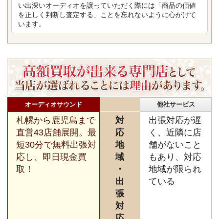
い出深いオーディオを譲っていただく際には「商品の価値
を正しく判断し査定する」ことを忘れないように心がけて
います。
オーディオサウンド
他社サービス
札幌から鹿児島まで
対
出張対応が遅
直営43店舗展開。最
応
く、近隣に店
短30分で無料出張対
地
舗がないこと
応し、即日現金買
域
もあり、対応
取！
・
地域が限られ
出
ている
張
対
応