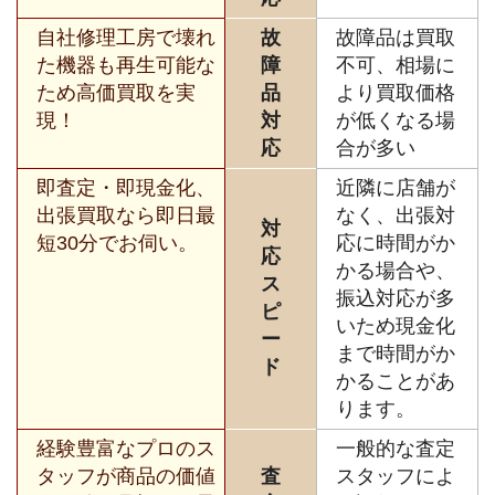
自社修理工房で壊れ
故
故障品は買取
た機器も再生可能な
障
不可、相場に
ため高価買取を実
品
より買取価格
現！
対
が低くなる場
応
合が多い
即査定・即現金化、
近隣に店舗が
出張買取なら即日最
なく、出張対
対
短30分でお伺い。
応に時間がか
応
かる場合や、
ス
振込対応が多
ピ
いため現金化
ー
まで時間がか
ド
かることがあ
ります。
経験豊富なプロのス
一般的な査定
タッフが商品の価値
査
スタッフによ