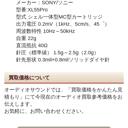
メーカー：SONY/ソニー
型番:XL55Pro
型式 シェル一体型MC型カートリッジ
出力電圧 0.2mV（1kHz、5cm/s、45゜）
周波数特性 10Hz～50kHz
自重 22g
直流抵抗 40Ω
針圧（標準値） 1.5g～2.5g（2.0g）
針先形状 0.3mil×0.8milソリッドダイヤ針
買取価格について
オーディオサウンドでは、「買取価格をかんたん見
積もり」にて今現在のオーディオ買取参考価格をお
伝えします。
お気軽に、お問い合わせください。