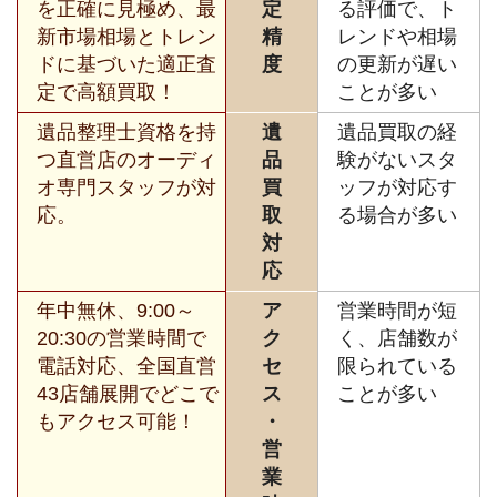
を正確に見極め、最
定
る評価で、ト
新市場相場とトレン
精
レンドや相場
ドに基づいた適正査
度
の更新が遅い
定で高額買取！
ことが多い
遺品整理士資格を持
遺
遺品買取の経
つ直営店のオーディ
品
験がないスタ
オ専門スタッフが対
買
ッフが対応す
応。
取
る場合が多い
対
応
年中無休、9:00～
ア
営業時間が短
20:30の営業時間で
ク
く、店舗数が
電話対応、全国直営
セ
限られている
43店舗展開でどこで
ス
ことが多い
もアクセス可能！
・
営
業