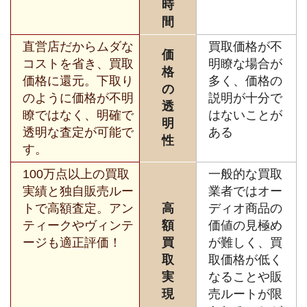
時
間
直営店だからムダな
買取価格が不
価
コストを省き、買取
明瞭な場合が
格
価格に還元。下取り
多く、価格の
の
のように価格が不明
説明が十分で
透
瞭ではなく、明確で
はないことが
明
透明な査定が可能で
ある
性
す。
100万点以上の買取
一般的な買取
実績と独自販売ルー
業者ではオー
トで高額査定。アン
高
ディオ商品の
ティークやヴィンテ
額
価値の見極め
ージも適正評価！
買
が難しく、買
取
取価格が低く
実
なることや販
現
売ルートが限