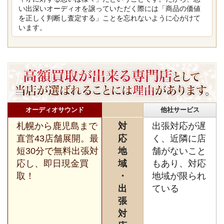
い出深いオーディオを譲っていただく際には「商品の価値
を正しく判断し査定する」ことを忘れないように心がけて
います。
オーディオサウンド
他社サービス
札幌から鹿児島まで
対
出張対応が遅
直営43店舗展開。最
応
く、近隣に店
短30分で無料出張対
地
舗がないこと
応し、即日現金買
域
もあり、対応
取！
・
地域が限られ
出
ている
張
対