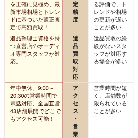
を正確に見極め、最
定
る評価で、ト
新市場相場とトレン
精
レンドや相場
ドに基づいた適正査
度
の更新が遅い
定で高額買取！
ことが多い
遺品整理士資格を持
遺
遺品買取の経
つ直営店のオーディ
品
験がないスタ
オ専門スタッフが対
買
ッフが対応す
応。
取
る場合が多い
対
応
年中無休、9:00～
ア
営業時間が短
20:30の営業時間で
ク
く、店舗数が
電話対応、全国直営
セ
限られている
43店舗展開でどこで
ス
ことが多い
もアクセス可能！
・
営
業