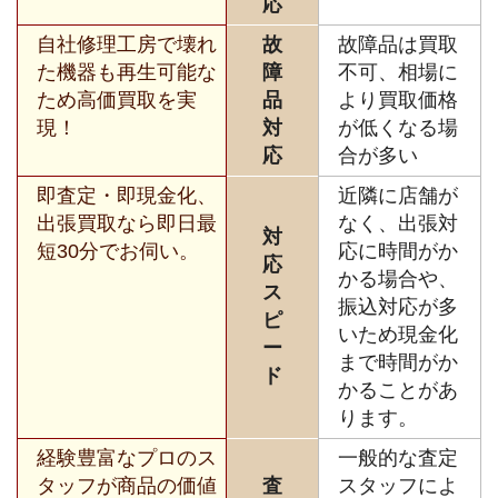
応
自社修理工房で壊れ
故
故障品は買取
た機器も再生可能な
障
不可、相場に
ため高価買取を実
品
より買取価格
現！
対
が低くなる場
応
合が多い
即査定・即現金化、
近隣に店舗が
出張買取なら即日最
なく、出張対
対
短30分でお伺い。
応に時間がか
応
かる場合や、
ス
振込対応が多
ピ
いため現金化
ー
まで時間がか
ド
かることがあ
ります。
経験豊富なプロのス
一般的な査定
タッフが商品の価値
査
スタッフによ