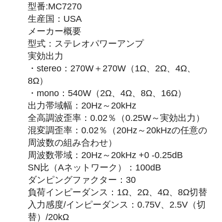
型番:MC7270
生産国：USA
メーカー概要
型式：ステレオパワーアンプ
実効出力
・stereo：270W＋270W（1Ω、2Ω、4Ω、
8Ω）
・mono：540W（2Ω、4Ω、8Ω、16Ω）
出力帯域幅：20Hz～20kHz
全高調波歪率：0.02％（0.25W～実効出力）
混変調歪率：0.02％（20Hz～20kHzの任意の
周波数の組み合わせ）
周波数帯域：20Hz～20kHz +0 -0.25dB
SN比（Aネットワーク）：100dB
ダンピングファクター：30
負荷インピーダンス：1Ω、2Ω、4Ω、8Ω切替
入力感度/インピーダンス：0.75V、2.5V（切
替）/20kΩ