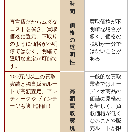
時
間
直営店だからムダな
買取価格が不
価
コストを省き、買取
明瞭な場合が
格
価格に還元。下取り
多く、価格の
の
のように価格が不明
説明が十分で
透
瞭ではなく、明確で
はないことが
明
透明な査定が可能で
ある
性
す。
100万点以上の買取
一般的な買取
実績と独自販売ルー
業者ではオー
トで高額査定。アン
高
ディオ商品の
ティークやヴィンテ
額
価値の見極め
ージも適正評価！
買
が難しく、買
取
取価格が低く
実
なることや販
現
売ルートが限