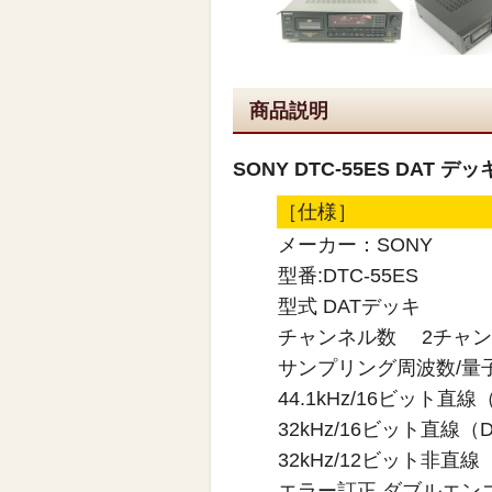
商品説明
SONY DTC-55ES DAT 
［仕様］
メーカー：SONY
型番:DTC-55ES
型式 DATデッキ
チャンネル数 2チャ
サンプリング周波数/量子
44.1kHz/16ビット直線（
32kHz/16ビット直線（Di
32kHz/12ビット非直
エラー訂正 ダブルエン