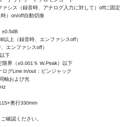
ファシス（録音時、アナログ入力に対して）offに固定
）on/off自動切換
±0.5dB
dB以上（録音時、エンファシスoff）
時、エンファシスoff）
％以下
（±0.001％ W.Peak）以下
Line in/out：ピンジャック
AJ準拠同軸および光
Hz
15×奥行330mm
てご確認ください。