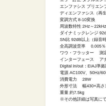
エンファシス プリエン
ディエンファシス（再生時
変調方式 8-10変換
周波数特性 2Hz～22kHz 
ダイナミックレンジ 92
SN比 92dB以上（録音
全高調波歪率 0.005
ワウ・フラッター 測定限界
インターフェース アナログ
Digital in/out：EI
電源 AC100V、50Hz/60
消費電力 28W
外形寸法 幅430×高さ1
重量 約7.5kg
※その他詳細は写真に