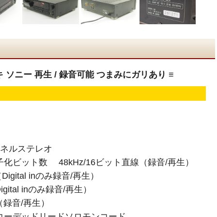
デッキ ソニー 再生 / 録音可能 つまみにガリあり ≡
ンネルステレオ
化ビット数 48kHz/16ビット直線（録音/再生）
Digital inのみ録音/再生）
gital inのみ録音/再生）
線（録音/再生）
コーデッドリードソロモンコード