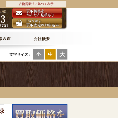
古物営業法に基づく表示
大
中
小
文字サイズ：
録