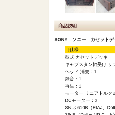
商品説明
SONY ソニー カセットデッ
［仕様］
型式 カセットデッキ
キャプスタン軸受け サ
ヘッド 消去：1
録音：1
再生：1
モーター リニアトルクBS
DCモーター：2
SN比 61dB（EIAJ、D
76dB（Dolby NR C