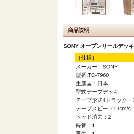
商品説明
SONY オープンリールデッキ 
［仕様］
メーカー：SONY
型番:TC-7960
生産国：日本
型式テープデッキ
テープ形式4トラック・
テープスピード19cm/s、9
ヘッド消去：2
録音：1
再生：1