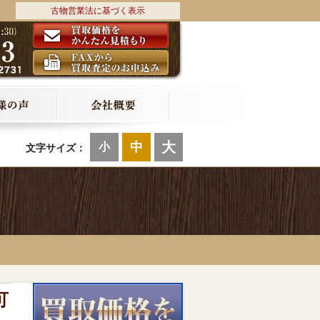
古物営業法に基づく表示
大
中
小
文字サイズ：
可