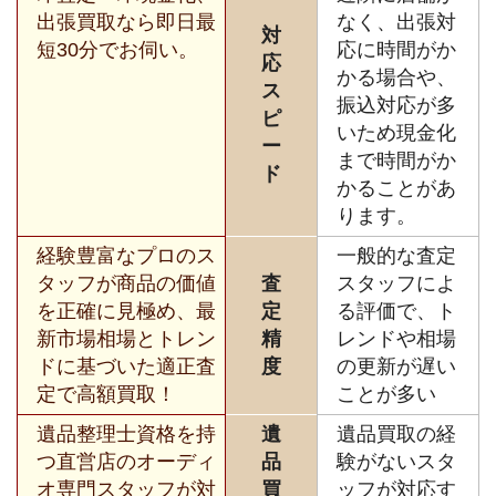
出張買取なら即日最
なく、出張対
対
短30分でお伺い。
応に時間がか
応
かる場合や、
ス
振込対応が多
ピ
いため現金化
ー
まで時間がか
ド
かることがあ
ります。
経験豊富なプロのス
一般的な査定
タッフが商品の価値
査
スタッフによ
を正確に見極め、最
定
る評価で、ト
新市場相場とトレン
精
レンドや相場
ドに基づいた適正査
度
の更新が遅い
定で高額買取！
ことが多い
遺品整理士資格を持
遺
遺品買取の経
つ直営店のオーディ
品
験がないスタ
オ専門スタッフが対
買
ッフが対応す