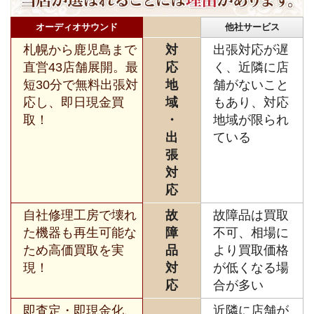
オーディオサウンド
他社サービス
札幌から鹿児島まで
対
出張対応が遅
直営43店舗展開。最
応
く、近隣に店
短30分で無料出張対
地
舗がないこと
応し、即日現金買
域
もあり、対応
取！
・
地域が限られ
出
ている
張
対
応
自社修理工房で壊れ
故
故障品は買取
た機器も再生可能な
障
不可、相場に
ため高価買取を実
品
より買取価格
現！
対
が低くなる場
応
合が多い
即査定・即現金化、
近隣に店舗が