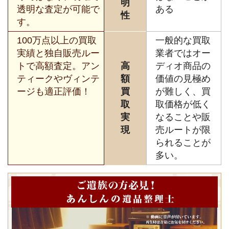
明
透明な査定が可能で
ある
性
す。
100万点以上の買取
一般的な買取
実績と独自販売ルー
業者ではオー
トで高額査定。アン
高
ディオ商品の
ティークやヴィンテ
額
価値の見極め
ージも適正評価！
買
が難しく、買
取
取価格が低く
実
なることや販
現
売ルートが限
られることが
多い。