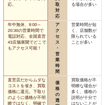
応。
取
る場合が多い
対
応
年中無休、9:00～
ア
営業時間が短
20:30の営業時間で
ク
く、店舗数が
電話対応、全国直営
セ
限られている
43店舗展開でどこで
ス
ことが多い
もアクセス可能！
・
営
業
時
間
直営店だからムダな
買取価格が不
価
コストを省き、買取
明瞭な場合が
格
価格に還元。下取り
多く、価格の
の
のように価格が不明
説明が十分で
透
瞭ではなく、明確で
はないことが