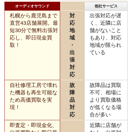
オーディオサウンド
他社サービス
札幌から鹿児島まで
対
出張対応が遅
直営43店舗展開。最
応
く、近隣に店
短30分で無料出張対
地
舗がないこと
応し、即日現金買
域
もあり、対応
取！
・
地域が限られ
出
ている
張
対
応
自社修理工房で壊れ
故
故障品は買取
た機器も再生可能な
障
不可、相場に
ため高価買取を実
品
より買取価格
現！
対
が低くなる場
応
合が多い
即査定・即現金化、
近隣に店舗が