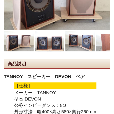
商品説明
TANNOY スピーカー DEVON ペア
［仕様］
メーカー：TANNOY
型番:DEVON
公称インピーダンス：8Ω
外形寸法：幅400×高さ580×奥行260mm