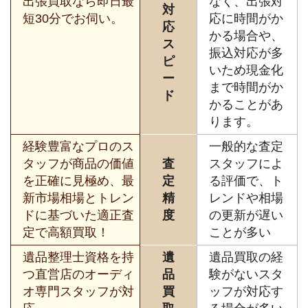
出張買取なら即日最
なく、出張対
対
短30分でお伺い。
応に時間がか
応
かる場合や、
ス
振込対応が多
ピ
いため現金化
ー
まで時間がか
ド
かることがあ
ります。
経験豊富なプロのス
一般的な査定
タッフが商品の価値
査
スタッフによ
を正確に見極め、最
定
る評価で、ト
新市場相場とトレン
精
レンドや相場
ドに基づいた適正査
度
の更新が遅い
定で高額買取！
ことが多い
遺品整理士資格を持
遺
遺品買取の経
つ直営店のオーディ
品
験がないスタ
オ専門スタッフが対
買
ッフが対応す