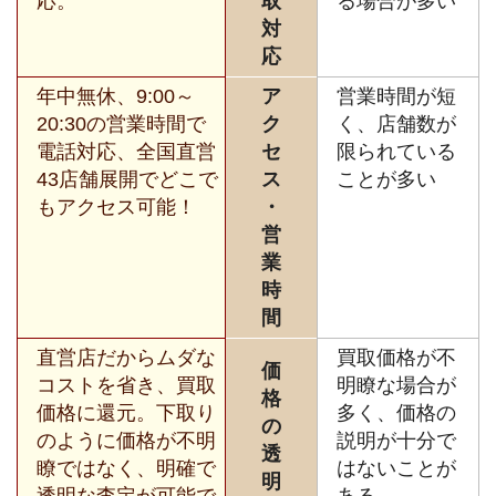
応。
取
る場合が多い
対
応
年中無休、9:00～
ア
営業時間が短
20:30の営業時間で
ク
く、店舗数が
電話対応、全国直営
セ
限られている
43店舗展開でどこで
ス
ことが多い
もアクセス可能！
・
営
業
時
間
直営店だからムダな
買取価格が不
価
コストを省き、買取
明瞭な場合が
格
価格に還元。下取り
多く、価格の
の
のように価格が不明
説明が十分で
透
瞭ではなく、明確で
はないことが
明
透明な査定が可能で
ある