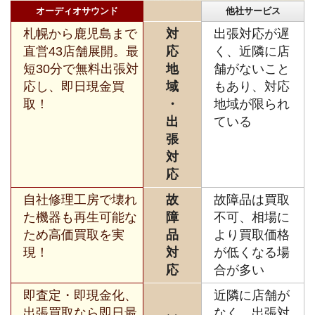
オーディオサウンド
他社サービス
札幌から鹿児島まで
対
出張対応が遅
直営43店舗展開。最
応
く、近隣に店
短30分で無料出張対
地
舗がないこと
応し、即日現金買
域
もあり、対応
取！
・
地域が限られ
出
ている
張
対
応
自社修理工房で壊れ
故
故障品は買取
た機器も再生可能な
障
不可、相場に
ため高価買取を実
品
より買取価格
現！
対
が低くなる場
応
合が多い
即査定・即現金化、
近隣に店舗が
出張買取なら即日最
なく、出張対