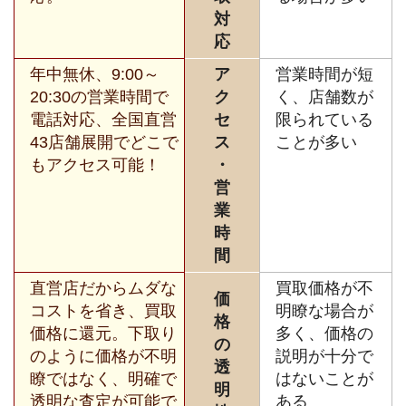
対
応
年中無休、9:00～
ア
営業時間が短
20:30の営業時間で
ク
く、店舗数が
電話対応、全国直営
セ
限られている
43店舗展開でどこで
ス
ことが多い
もアクセス可能！
・
営
業
時
間
直営店だからムダな
買取価格が不
価
コストを省き、買取
明瞭な場合が
格
価格に還元。下取り
多く、価格の
の
のように価格が不明
説明が十分で
透
瞭ではなく、明確で
はないことが
明
透明な査定が可能で
ある