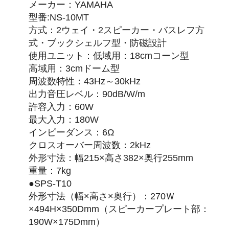
メーカー：YAMAHA
型番:NS-10MT
方式：2ウェイ・2スピーカー・バスレフ方
式・ブックシェルフ型・防磁設計
使用ユニット：低域用：18cmコーン型
高域用：3cmドーム型
周波数特性：43Hz～30kHz
出力音圧レベル：90dB/W/m
許容入力：60W
最大入力：180W
インピーダンス：6Ω
クロスオーバー周波数：2kHz
外形寸法：幅215×高さ382×奥行255mm
重量：7kg
●SPS-T10
外形寸法（幅×高さ×奥行）：270Ｗ
×494H×350Dmm（スピーカープレート部：
190W×175Dmm）