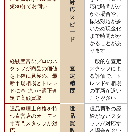
対
短30分でお伺い。
応に時間がか
応
かる場合や、
ス
振込対応が多
ピ
いため現金化
ー
まで時間がか
ド
かることがあ
ります。
経験豊富なプロのス
一般的な査定
タッフが商品の価値
査
スタッフによ
を正確に見極め、最
定
る評価で、ト
新市場相場とトレン
精
レンドや相場
ドに基づいた適正査
度
の更新が遅い
定で高額買取！
ことが多い
遺品整理士資格を持
遺
遺品買取の経
つ直営店のオーディ
品
験がないスタ
オ専門スタッフが対
買
ッフが対応す
応。
取
る場合が多い