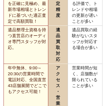
を正確に見極め、最
定
る評価で、ト
新市場相場とトレン
精
レンドや相場
ドに基づいた適正査
度
の更新が遅い
定で高額買取！
ことが多い
遺品整理士資格を持
遺
遺品買取の経
つ直営店のオーディ
品
験がないスタ
オ専門スタッフが対
買
ッフが対応す
応。
取
る場合が多い
対
応
年中無休、9:00～
ア
営業時間が短
20:30の営業時間で
ク
く、店舗数が
電話対応、全国直営
セ
限られている
43店舗展開でどこで
ス
ことが多い
もアクセス可能！
・
営
業