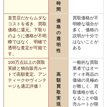
時
間
直営店だからムダな
買取価格が不
価
コストを省き、買取
明瞭な場合が
格
価格に還元。下取り
多く、価格の
の
のように価格が不明
説明が十分で
透
瞭ではなく、明確で
はないことが
明
透明な査定が可能で
ある
性
す。
100万点以上の買取
一般的な買取
実績と独自販売ルー
業者ではオー
トで高額査定。アン
高
ディオ商品の
ティークやヴィンテ
額
価値の見極め
ージも適正評価！
買
が難しく、買
取
取価格が低く
実
なることや販
現
売ルートが限