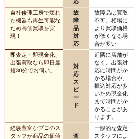
応
自社修理工房で壊れ
故
故障品は買取
た機器も再生可能な
障
不可、相場に
ため高価買取を実
品
より買取価格
現！
対
が低くなる場
応
合が多い
即査定・即現金化、
近隣に店舗が
出張買取なら即日最
なく、出張対
対
短30分でお伺い。
応に時間がか
応
かる場合や、
ス
振込対応が多
ピ
いため現金化
ー
まで時間がか
ド
かることがあ
ります。
経験豊富なプロのス
一般的な査定
タッフが商品の価値
査
スタッフによ