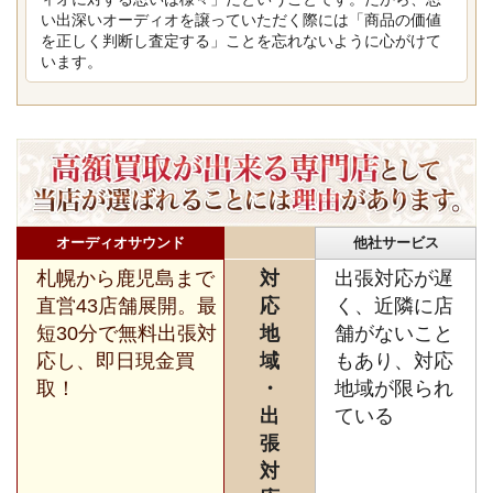
い出深いオーディオを譲っていただく際には「商品の価値
を正しく判断し査定する」ことを忘れないように心がけて
います。
オーディオサウンド
他社サービス
札幌から鹿児島まで
対
出張対応が遅
直営43店舗展開。最
応
く、近隣に店
短30分で無料出張対
地
舗がないこと
応し、即日現金買
域
もあり、対応
取！
・
地域が限られ
出
ている
張
対