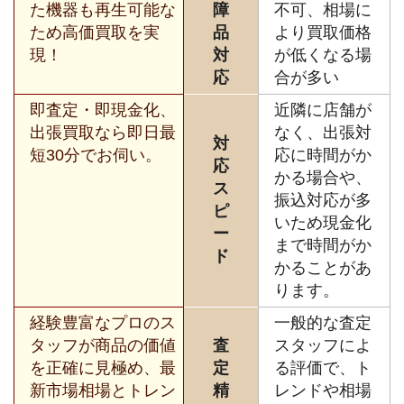
た機器も再生可能な
障
不可、相場に
ため高価買取を実
品
より買取価格
現！
対
が低くなる場
応
合が多い
即査定・即現金化、
近隣に店舗が
出張買取なら即日最
なく、出張対
対
短30分でお伺い。
応に時間がか
応
かる場合や、
ス
振込対応が多
ピ
いため現金化
ー
まで時間がか
ド
かることがあ
ります。
経験豊富なプロのス
一般的な査定
タッフが商品の価値
査
スタッフによ
を正確に見極め、最
定
る評価で、ト
新市場相場とトレン
精
レンドや相場