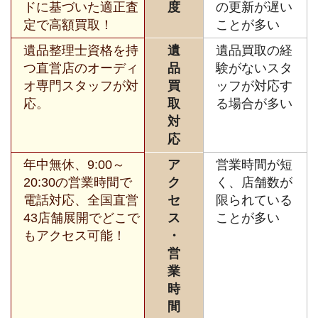
ドに基づいた適正査
度
の更新が遅い
定で高額買取！
ことが多い
遺品整理士資格を持
遺
遺品買取の経
つ直営店のオーディ
品
験がないスタ
オ専門スタッフが対
買
ッフが対応す
応。
取
る場合が多い
対
応
年中無休、9:00～
ア
営業時間が短
20:30の営業時間で
ク
く、店舗数が
電話対応、全国直営
セ
限られている
43店舗展開でどこで
ス
ことが多い
もアクセス可能！
・
営
業
時
間