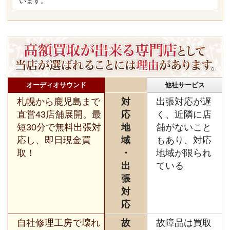
います。
オーディオサウンド
他社サービス
札幌から鹿児島まで
対
出張対応が遅
直営43店舗展開。最
応
く、近隣に店
短30分で無料出張対
地
舗がないこと
応し、即日現金買
域
もあり、対応
取！
・
地域が限られ
出
ている
張
対
応
自社修理工房で壊れ
故
故障品は買取