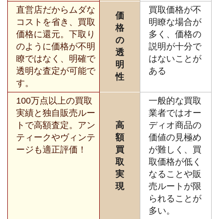
直営店だからムダな
買取価格が不
価
コストを省き、買取
明瞭な場合が
格
価格に還元。下取り
多く、価格の
の
のように価格が不明
説明が十分で
透
瞭ではなく、明確で
はないことが
明
透明な査定が可能で
ある
性
す。
100万点以上の買取
一般的な買取
実績と独自販売ルー
業者ではオー
トで高額査定。アン
高
ディオ商品の
ティークやヴィンテ
額
価値の見極め
ージも適正評価！
買
が難しく、買
取
取価格が低く
実
なることや販
現
売ルートが限
られることが
多い。