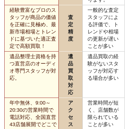
経験豊富なプロのス
一般的な査定
タッフが商品の価値
査
スタッフによ
を正確に見極め、最
定
る評価で、ト
新市場相場とトレン
精
レンドや相場
ドに基づいた適正査
度
の更新が遅い
定で高額買取！
ことが多い
遺品整理士資格を持
遺
遺品買取の経
つ直営店のオーディ
品
験がないスタ
オ専門スタッフが対
買
ッフが対応す
応。
取
る場合が多い
対
応
年中無休、9:00～
ア
営業時間が短
20:30の営業時間で
ク
く、店舗数が
電話対応、全国直営
セ
限られている
43店舗展開でどこで
ス
ことが多い