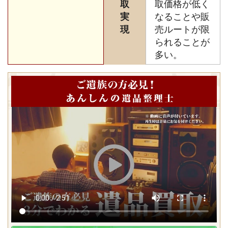
取
取価格が低く
実
なることや販
現
売ルートが限
られることが
多い。