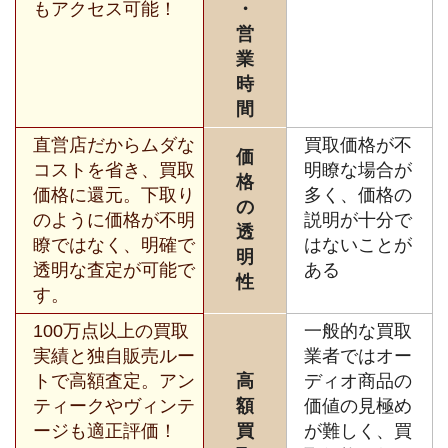
もアクセス可能！
・
営
業
時
間
直営店だからムダな
買取価格が不
価
コストを省き、買取
明瞭な場合が
格
価格に還元。下取り
多く、価格の
の
のように価格が不明
説明が十分で
透
瞭ではなく、明確で
はないことが
明
透明な査定が可能で
ある
性
す。
100万点以上の買取
一般的な買取
実績と独自販売ルー
業者ではオー
トで高額査定。アン
高
ディオ商品の
ティークやヴィンテ
額
価値の見極め
ージも適正評価！
買
が難しく、買