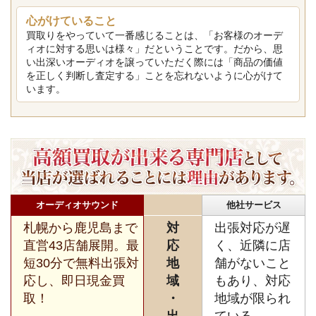
心がけていること
買取りをやっていて一番感じることは、「お客様のオーデ
ィオに対する思いは様々」だということです。だから、思
い出深いオーディオを譲っていただく際には「商品の価値
を正しく判断し査定する」ことを忘れないように心がけて
います。
オーディオサウンド
他社サービス
札幌から鹿児島まで
対
出張対応が遅
直営43店舗展開。最
応
く、近隣に店
短30分で無料出張対
地
舗がないこと
応し、即日現金買
域
もあり、対応
取！
・
地域が限られ
出
ている