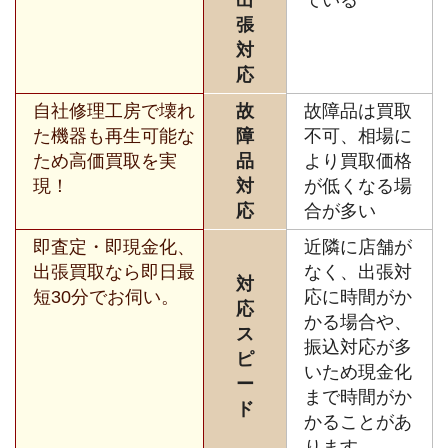
張
対
応
自社修理工房で壊れ
故
故障品は買取
た機器も再生可能な
障
不可、相場に
ため高価買取を実
品
より買取価格
現！
対
が低くなる場
応
合が多い
即査定・即現金化、
近隣に店舗が
出張買取なら即日最
なく、出張対
対
短30分でお伺い。
応に時間がか
応
かる場合や、
ス
振込対応が多
ピ
いため現金化
ー
まで時間がか
ド
かることがあ
ります。