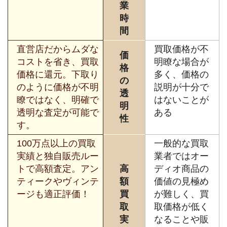
業
時
間
直営店だからムダな
買取価格が不
価
コストを省き、買取
明瞭な場合が
格
価格に還元。下取り
多く、価格の
の
のように価格が不明
説明が十分で
透
瞭ではなく、明確で
はないことが
明
透明な査定が可能で
ある
性
す。
100万点以上の買取
一般的な買取
実績と独自販売ルー
業者ではオー
トで高額査定。アン
高
ディオ商品の
ティークやヴィンテ
額
価値の見極め
ージも適正評価！
買
が難しく、買
取
取価格が低く
実
なることや販