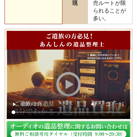
現
売ルートが限
られることが
多い。