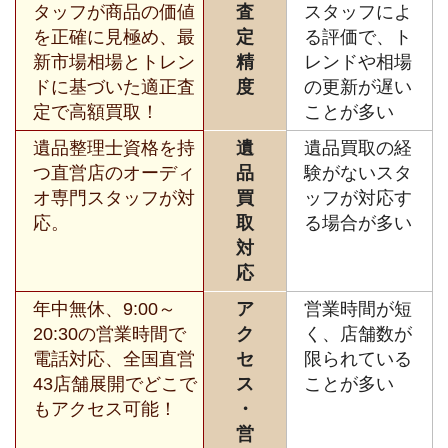
タッフが商品の価値
査
スタッフによ
を正確に見極め、最
定
る評価で、ト
新市場相場とトレン
精
レンドや相場
ドに基づいた適正査
度
の更新が遅い
定で高額買取！
ことが多い
遺品整理士資格を持
遺
遺品買取の経
つ直営店のオーディ
品
験がないスタ
オ専門スタッフが対
買
ッフが対応す
応。
取
る場合が多い
対
応
年中無休、9:00～
ア
営業時間が短
20:30の営業時間で
ク
く、店舗数が
電話対応、全国直営
セ
限られている
43店舗展開でどこで
ス
ことが多い
もアクセス可能！
・
営