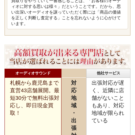
買取りをやっていて一番感じることは、「お客様のオーデ
ィオに対する思いは様々」だということです。だから、思
い出深いオーディオを譲っていただく際には「商品の価値
を正しく判断し査定する」ことを忘れないように心がけて
います。
オーディオサウンド
他社サービス
札幌から鹿児島まで
対
出張対応が遅
直営43店舗展開。最
応
く、近隣に店
短30分で無料出張対
地
舗がないこと
応し、即日現金買
域
もあり、対応
取！
・
地域が限られ
出
ている
張