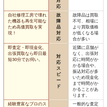
対
応
自社修理工房で壊れ
故
故障品は買取
た機器も再生可能な
障
不可、相場に
ため高価買取を実
品
より買取価格
現！
対
が低くなる場
応
合が多い
即査定・即現金化、
近隣に店舗が
出張買取なら即日最
なく、出張対
対
短30分でお伺い。
応に時間がか
応
かる場合や、
ス
振込対応が多
ピ
いため現金化
ー
まで時間がか
ド
かることがあ
ります。
経験豊富なプロのス
一般的な査定