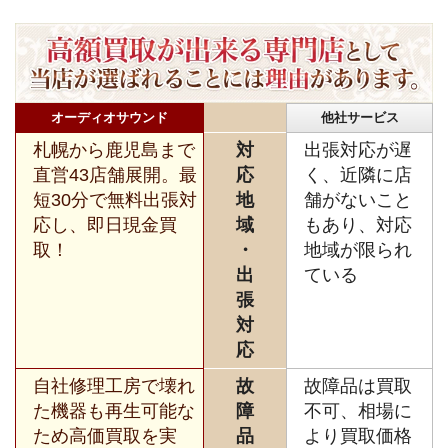
オーディオサウンド
他社サービス
札幌から鹿児島まで
対
出張対応が遅
直営43店舗展開。最
応
く、近隣に店
短30分で無料出張対
地
舗がないこと
応し、即日現金買
域
もあり、対応
取！
・
地域が限られ
出
ている
張
対
応
自社修理工房で壊れ
故
故障品は買取
た機器も再生可能な
障
不可、相場に
ため高価買取を実
品
より買取価格