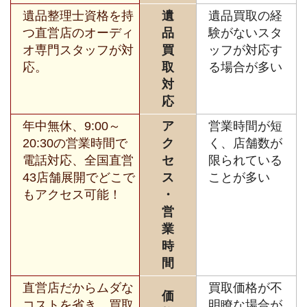
遺品整理士資格を持
遺
遺品買取の経
つ直営店のオーディ
品
験がないスタ
オ専門スタッフが対
買
ッフが対応す
応。
取
る場合が多い
対
応
年中無休、9:00～
ア
営業時間が短
20:30の営業時間で
ク
く、店舗数が
電話対応、全国直営
セ
限られている
43店舗展開でどこで
ス
ことが多い
もアクセス可能！
・
営
業
時
間
直営店だからムダな
買取価格が不
価
コストを省き、買取
明瞭な場合が