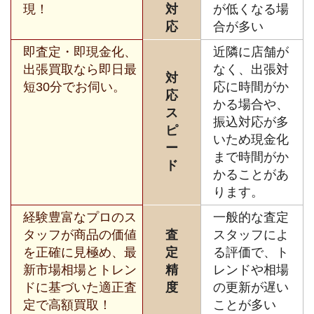
現！
対
が低くなる場
応
合が多い
即査定・即現金化、
近隣に店舗が
出張買取なら即日最
なく、出張対
対
短30分でお伺い。
応に時間がか
応
かる場合や、
ス
振込対応が多
ピ
いため現金化
ー
まで時間がか
ド
かることがあ
ります。
経験豊富なプロのス
一般的な査定
タッフが商品の価値
査
スタッフによ
を正確に見極め、最
定
る評価で、ト
新市場相場とトレン
精
レンドや相場
ドに基づいた適正査
度
の更新が遅い
定で高額買取！
ことが多い