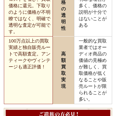
格
価格に還元。下取り
多く、価格の
の
のように価格が不明
説明が十分で
透
瞭ではなく、明確で
はないことが
明
透明な査定が可能で
ある
性
す。
100万点以上の買取
一般的な買取
実績と独自販売ルー
業者ではオー
トで高額査定。アン
高
ディオ商品の
ティークやヴィンテ
額
価値の見極め
ージも適正評価！
買
が難しく、買
取
取価格が低く
実
なることや販
現
売ルートが限
られることが
多い。