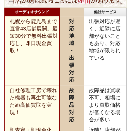
オーディオサウンド
他社サービス
札幌から鹿児島まで
対
出張対応が遅
直営43店舗展開。最
応
く、近隣に店
短30分で無料出張対
地
舗がないこと
応し、即日現金買
域
もあり、対応
取！
・
地域が限られ
出
ている
張
対
応
自社修理工房で壊れ
故
故障品は買取
た機器も再生可能な
障
不可、相場に
ため高価買取を実
品
より買取価格
現！
対
が低くなる場
応
合が多い
即査定・即現金化、
近隣に店舗が