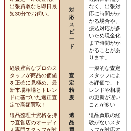
出張買取なら即日最
なく、出張対
対
短30分でお伺い。
応に時間がか
応
かる場合や、
ス
振込対応が多
ピ
いため現金化
ー
まで時間がか
ド
かることがあ
ります。
経験豊富なプロのス
一般的な査定
タッフが商品の価値
査
スタッフによ
を正確に見極め、最
定
る評価で、ト
新市場相場とトレン
精
レンドや相場
ドに基づいた適正査
度
の更新が遅い
定で高額買取！
ことが多い
遺品整理士資格を持
遺
遺品買取の経
つ直営店のオーディ
品
験がないスタ
オ専門スタッフが対
買
ッフが対応す