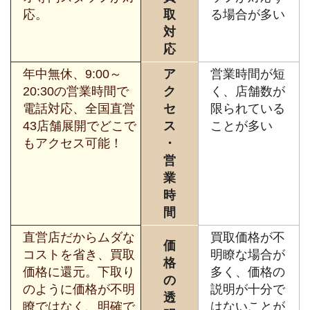
応。
取
る場合が多い
対
応
年中無休、9:00～
ア
営業時間が短
20:30の営業時間で
ク
く、店舗数が
電話対応、全国直営
セ
限られている
43店舗展開でどこで
ス
ことが多い
もアクセス可能！
・
営
業
時
間
直営店だからムダな
買取価格が不
価
コストを省き、買取
明瞭な場合が
格
価格に還元。下取り
多く、価格の
の
のように価格が不明
説明が十分で
透
瞭ではなく、明確で
はないことが