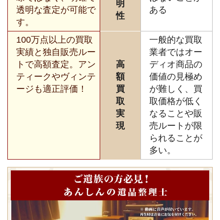
明
透明な査定が可能で
ある
性
す。
100万点以上の買取
一般的な買取
実績と独自販売ルー
業者ではオー
トで高額査定。アン
高
ディオ商品の
ティークやヴィンテ
額
価値の見極め
ージも適正評価！
買
が難しく、買
取
取価格が低く
実
なることや販
現
売ルートが限
られることが
多い。