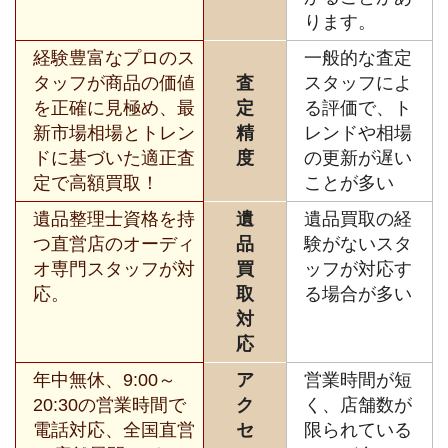
ります。
経験豊富なプロのス
一般的な査定
タッフが商品の価値
査
スタッフによ
を正確に見極め、最
定
る評価で、ト
新市場相場とトレン
精
レンドや相場
ドに基づいた適正査
度
の更新が遅い
定で高額買取！
ことが多い
遺品整理士資格を持
遺
遺品買取の経
つ直営店のオーディ
品
験がないスタ
オ専門スタッフが対
買
ッフが対応す
応。
取
る場合が多い
対
応
年中無休、9:00～
ア
営業時間が短
20:30の営業時間で
ク
く、店舗数が
電話対応、全国直営
セ
限られている