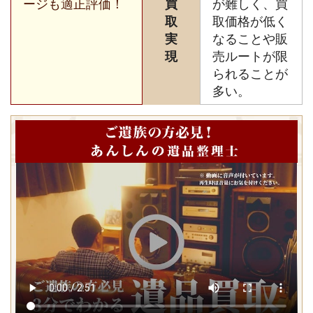
ージも適正評価！
買
が難しく、買
取
取価格が低く
実
なることや販
現
売ルートが限
られることが
多い。