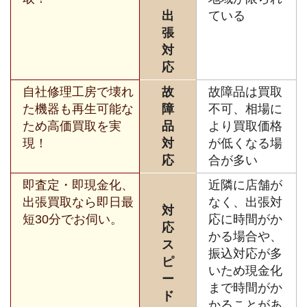
出
ている
張
対
応
自社修理工房で壊れ
故
故障品は買取
た機器も再生可能な
障
不可、相場に
ため高価買取を実
品
より買取価格
現！
対
が低くなる場
応
合が多い
即査定・即現金化、
近隣に店舗が
出張買取なら即日最
なく、出張対
対
短30分でお伺い。
応に時間がか
応
かる場合や、
ス
振込対応が多
ピ
いため現金化
ー
まで時間がか
ド
かることがあ