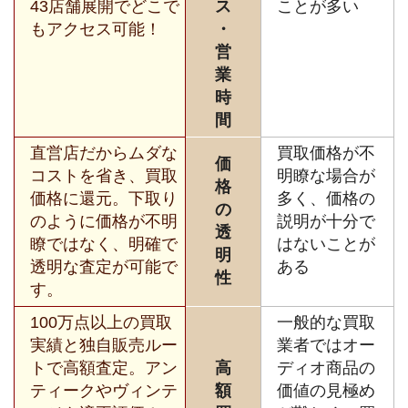
43店舗展開でどこで
ス
ことが多い
もアクセス可能！
・
営
業
時
間
直営店だからムダな
買取価格が不
価
コストを省き、買取
明瞭な場合が
格
価格に還元。下取り
多く、価格の
の
のように価格が不明
説明が十分で
透
瞭ではなく、明確で
はないことが
明
透明な査定が可能で
ある
性
す。
100万点以上の買取
一般的な買取
実績と独自販売ルー
業者ではオー
トで高額査定。アン
高
ディオ商品の
ティークやヴィンテ
額
価値の見極め