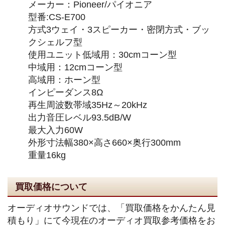
メーカー：Pioneer/パイオニア
型番:CS-E700
方式3ウェイ・3スピーカー・密閉方式・ブッ
クシェルフ型
使用ユニット低域用：30cmコーン型
中域用：12cmコーン型
高域用：ホーン型
インピーダンス8Ω
再生周波数帯域35Hz～20kHz
出力音圧レベル93.5dB/W
最大入力60W
外形寸法幅380×高さ660×奥行300mm
重量16kg
買取価格について
オーディオサウンドでは、「買取価格をかんたん見
積もり」にて今現在のオーディオ買取参考価格をお