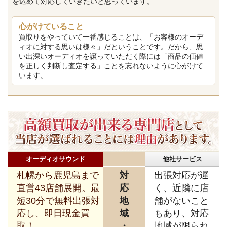
を込めて対応していきたいと思っています。
心がけていること
買取りをやっていて一番感じることは、「お客様のオーデ
ィオに対する思いは様々」だということです。だから、思
い出深いオーディオを譲っていただく際には「商品の価値
を正しく判断し査定する」ことを忘れないように心がけて
います。
オーディオサウンド
他社サービス
札幌から鹿児島まで
対
出張対応が遅
直営43店舗展開。最
応
く、近隣に店
短30分で無料出張対
地
舗がないこと
応し、即日現金買
域
もあり、対応
取！
・
地域が限られ