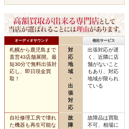
オーディオサウンド
他社サービス
札幌から鹿児島まで
対
出張対応が遅
直営43店舗展開。最
応
く、近隣に店
短30分で無料出張対
地
舗がないこと
応し、即日現金買
域
もあり、対応
取！
・
地域が限られ
出
ている
張
対
応
自社修理工房で壊れ
故
故障品は買取
た機器も再生可能な
障
不可、相場に