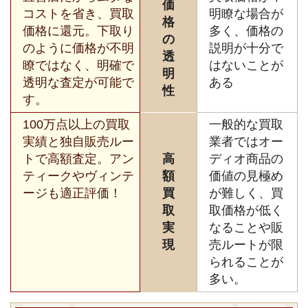
価
コストを省き、買取
明瞭な場合が
格
価格に還元。下取り
多く、価格の
の
のように価格が不明
説明が十分で
透
瞭ではなく、明確で
はないことが
明
透明な査定が可能で
ある
性
す。
100万点以上の買取
一般的な買取
実績と独自販売ルー
業者ではオー
トで高額査定。アン
高
ディオ商品の
ティークやヴィンテ
額
価値の見極め
ージも適正評価！
買
が難しく、買
取
取価格が低く
実
なることや販
現
売ルートが限
られることが
多い。