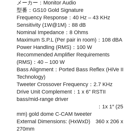
メーカー：Monitor Audio
型番：GS10 Gold Signature
Frequency Response：40 Hz – 43 KHz
Sensitivity (1W@1M)：88 dB
Nominal Impedance：8 Ohms
Maximum S.P.L (Per pair in room)：108 dBA
Power Handling (RMS)：100 W
Recommended Amplifier Requirements
(RMS)：40 – 100 W
Bass Alignment：Ported Bass Reflex (HiVe II
Technology)
Tweeter Crossover Frequency：2.7 KHz
Drive Unit Complement：1 x 6” RSTII
bass/mid-range driver
：1x 1″ (25
mm) gold dome C-CAM tweeter
External Dimensions: (HxWxD) 360 x 206 x
270mm