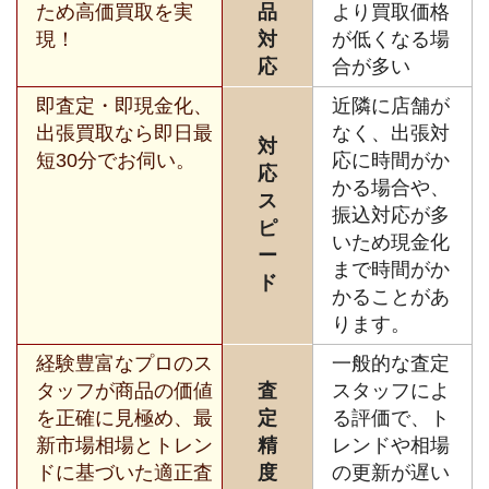
ため高価買取を実
品
より買取価格
現！
対
が低くなる場
応
合が多い
即査定・即現金化、
近隣に店舗が
出張買取なら即日最
なく、出張対
対
短30分でお伺い。
応に時間がか
応
かる場合や、
ス
振込対応が多
ピ
いため現金化
ー
まで時間がか
ド
かることがあ
ります。
経験豊富なプロのス
一般的な査定
タッフが商品の価値
査
スタッフによ
を正確に見極め、最
定
る評価で、ト
新市場相場とトレン
精
レンドや相場
ドに基づいた適正査
度
の更新が遅い