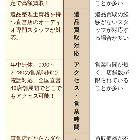
定で高額買取！
ことが多い
遺品整理士資格を持
遺
遺品買取の経
つ直営店のオーディ
品
験がないスタ
オ専門スタッフが対
買
ッフが対応す
応。
取
る場合が多い
対
応
年中無休、9:00～
ア
営業時間が短
20:30の営業時間で
ク
く、店舗数が
電話対応、全国直営
セ
限られている
43店舗展開でどこで
ス
ことが多い
もアクセス可能！
・
営
業
時
間
直営店だからムダな
買取価格が不