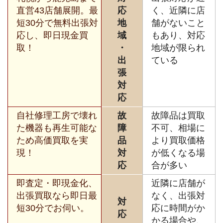
直営43店舗展開。最
応
く、近隣に店
短30分で無料出張対
地
舗がないこと
応し、即日現金買
域
もあり、対応
取！
・
地域が限られ
出
ている
張
対
応
自社修理工房で壊れ
故
故障品は買取
た機器も再生可能な
障
不可、相場に
ため高価買取を実
品
より買取価格
現！
対
が低くなる場
応
合が多い
即査定・即現金化、
近隣に店舗が
出張買取なら即日最
なく、出張対
対
短30分でお伺い。
応に時間がか
応
かる場合や、