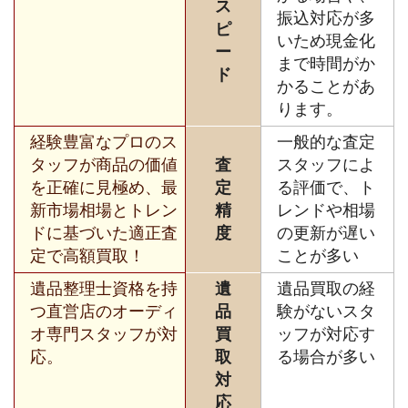
ス
振込対応が多
ピ
いため現金化
ー
まで時間がか
ド
かることがあ
ります。
経験豊富なプロのス
一般的な査定
タッフが商品の価値
査
スタッフによ
を正確に見極め、最
定
る評価で、ト
新市場相場とトレン
精
レンドや相場
ドに基づいた適正査
度
の更新が遅い
定で高額買取！
ことが多い
遺品整理士資格を持
遺
遺品買取の経
つ直営店のオーディ
品
験がないスタ
オ専門スタッフが対
買
ッフが対応す
応。
取
る場合が多い
対
応