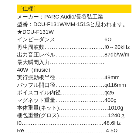
［仕様］
メーカー：PARC Audio/長谷弘工業
型番：DCU-F131W/MM-151Sと思われます。
★DCU-F131W
インピーダンス………………………6Ω
再生周波数……………………………f0～20kHz
出力音圧レベル………………………87db/W/m
最大瞬間入力…………………………
40W（music）
実行振動板半径………………………49mm
バッフル開口径………………………φ116mm
ボイスコイル内径……………………φ25
マグネット重量………………………400g
本体重量(ネット)………………………1010g
梱包重量(グロス)………………………1240ｇ
f0………………………………………48.6Hz
Re………………………………………4.5Ω