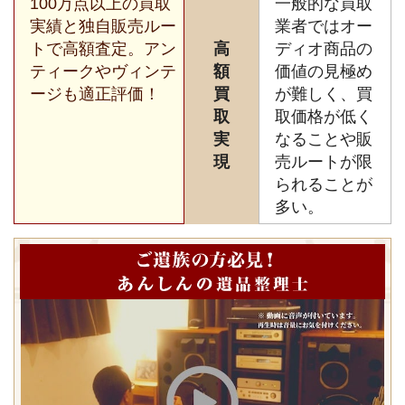
100万点以上の買取
一般的な買取
実績と独自販売ルー
業者ではオー
トで高額査定。アン
高
ディオ商品の
ティークやヴィンテ
額
価値の見極め
ージも適正評価！
買
が難しく、買
取
取価格が低く
実
なることや販
現
売ルートが限
られることが
多い。