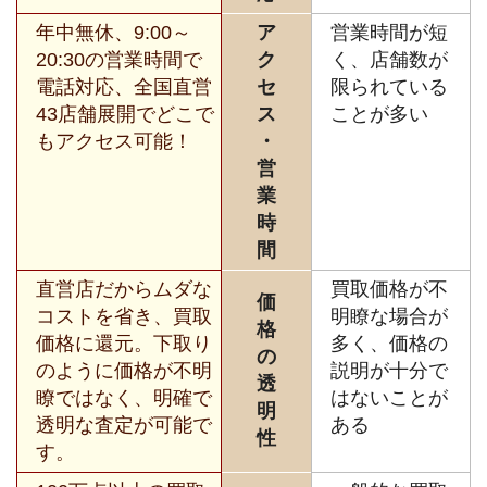
年中無休、9:00～
ア
営業時間が短
20:30の営業時間で
ク
く、店舗数が
電話対応、全国直営
セ
限られている
43店舗展開でどこで
ス
ことが多い
もアクセス可能！
・
営
業
時
間
直営店だからムダな
買取価格が不
価
コストを省き、買取
明瞭な場合が
格
価格に還元。下取り
多く、価格の
の
のように価格が不明
説明が十分で
透
瞭ではなく、明確で
はないことが
明
透明な査定が可能で
ある
性
す。