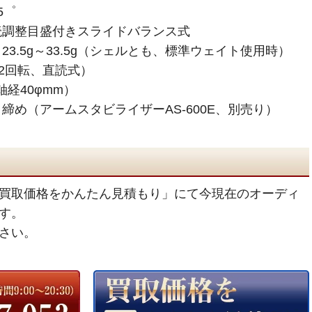
5゜
読調整目盛付きスライドバランス式
3.5g～33.5g（シェルとも、標準ウェイト使用時）
（2回転、直読式）
軸経40φmm）
締め（アームスタビライザーAS-600E、別売り）
買取価格をかんたん見積もり」にて今現在のオーディ
す。
さい。