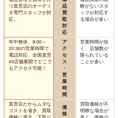
つ直営店のオーディ
品
験がないスタ
オ専門スタッフが対
買
ッフが対応す
応。
取
る場合が多い
対
応
年中無休、9:00～
ア
営業時間が短
20:30の営業時間で
ク
く、店舗数が
電話対応、全国直営
セ
限られている
43店舗展開でどこで
ス
ことが多い
もアクセス可能！
・
営
業
時
間
直営店だからムダな
買取価格が不
価
コストを省き、買取
明瞭な場合が
格
価格に還元。下取り
多く、価格の