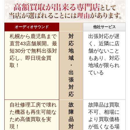
オーディオサウンド
他社サービス
札幌から鹿児島まで
対
出張対応が遅
直営43店舗展開。最
応
く、近隣に店
短30分で無料出張対
地
舗がないこと
応し、即日現金買
域
もあり、対応
取！
・
地域が限られ
出
ている
張
対
応
自社修理工房で壊れ
故
故障品は買取
た機器も再生可能な
障
不可、相場に
ため高価買取を実
品
より買取価格
現！
対
が低くなる場