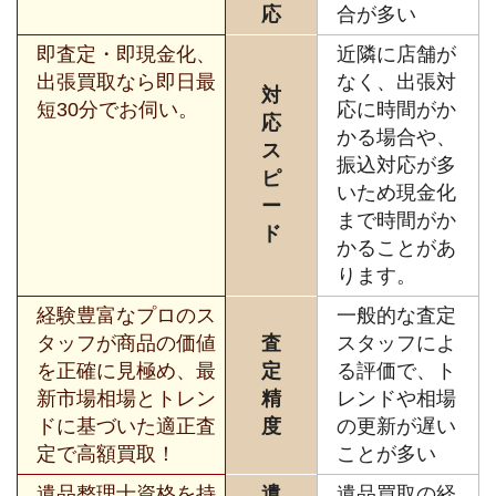
応
合が多い
即査定・即現金化、
近隣に店舗が
出張買取なら即日最
なく、出張対
対
短30分でお伺い。
応に時間がか
応
かる場合や、
ス
振込対応が多
ピ
いため現金化
ー
まで時間がか
ド
かることがあ
ります。
経験豊富なプロのス
一般的な査定
タッフが商品の価値
査
スタッフによ
を正確に見極め、最
定
る評価で、ト
新市場相場とトレン
精
レンドや相場
ドに基づいた適正査
度
の更新が遅い
定で高額買取！
ことが多い
遺品整理士資格を持
遺
遺品買取の経