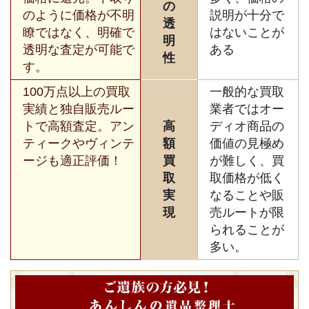
の
のように価格が不明
説明が十分で
透
瞭ではなく、明確で
はないことが
明
透明な査定が可能で
ある
性
す。
100万点以上の買取
一般的な買取
実績と独自販売ルー
業者ではオー
トで高額査定。アン
高
ディオ商品の
ティークやヴィンテ
額
価値の見極め
ージも適正評価！
買
が難しく、買
取
取価格が低く
実
なることや販
現
売ルートが限
られることが
多い。