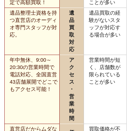
定で高額買取！
ことが多い
遺品整理士資格を持
遺
遺品買取の経
つ直営店のオーディ
品
験がないスタ
オ専門スタッフが対
買
ッフが対応す
応。
取
る場合が多い
対
応
年中無休、9:00～
ア
営業時間が短
20:30の営業時間で
ク
く、店舗数が
電話対応、全国直営
セ
限られている
43店舗展開でどこで
ス
ことが多い
もアクセス可能！
・
営
業
時
間
直営店だからムダな
買取価格が不