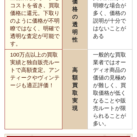
価
コストを省き、買取
明瞭な場合が
格
価格に還元。下取り
多く、価格の
の
のように価格が不明
説明が十分で
透
瞭ではなく、明確で
はないことが
明
透明な査定が可能で
ある
性
す。
100万点以上の買取
一般的な買取
実績と独自販売ルー
業者ではオー
トで高額査定。アン
高
ディオ商品の
ティークやヴィンテ
額
価値の見極め
ージも適正評価！
買
が難しく、買
取
取価格が低く
実
なることや販
現
売ルートが限
られることが
多い。