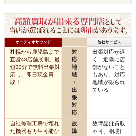
オーディオサウンド
他社サービス
札幌から鹿児島まで
対
出張対応が遅
直営43店舗展開。最
応
く、近隣に店
短30分で無料出張対
地
舗がないこと
応し、即日現金買
域
もあり、対応
取！
・
地域が限られ
出
ている
張
対
応
自社修理工房で壊れ
故
故障品は買取
た機器も再生可能な
障
不可、相場に