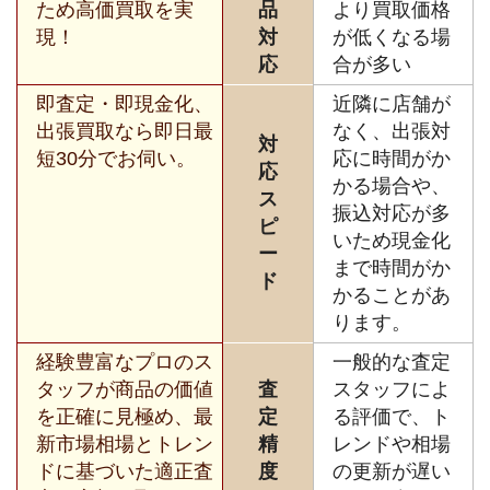
ため高価買取を実
品
より買取価格
現！
対
が低くなる場
応
合が多い
即査定・即現金化、
近隣に店舗が
出張買取なら即日最
なく、出張対
対
短30分でお伺い。
応に時間がか
応
かる場合や、
ス
振込対応が多
ピ
いため現金化
ー
まで時間がか
ド
かることがあ
ります。
経験豊富なプロのス
一般的な査定
タッフが商品の価値
査
スタッフによ
を正確に見極め、最
定
る評価で、ト
新市場相場とトレン
精
レンドや相場
ドに基づいた適正査
度
の更新が遅い