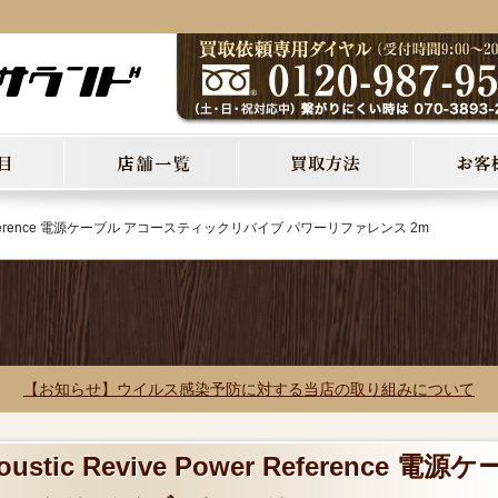
wer Reference 電源ケーブル アコースティックリバイブ パワーリファレンス 2m
【お知らせ】ウイルス感染予防に対する当店の取り組みについて
tic Revive Power Reference 電源ケ