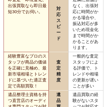
出張買取なら即日最
なく、出張対
対
短30分でお伺い。
応に時間がか
応
かる場合や、
ス
振込対応が多
ピ
いため現金化
ー
まで時間がか
ド
かることがあ
ります。
経験豊富なプロのス
一般的な査定
タッフが商品の価値
査
スタッフによ
を正確に見極め、最
定
る評価で、ト
新市場相場とトレン
精
レンドや相場
ドに基づいた適正査
度
の更新が遅い
定で高額買取！
ことが多い
遺品整理士資格を持
遺
遺品買取の経
つ直営店のオーディ
品
験がないスタ
オ専門スタッフが対
買
ッフが対応す