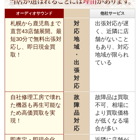
オーディオサウンド
他社サービス
札幌から鹿児島まで
対
出張対応が遅
直営43店舗展開。最
応
く、近隣に店
短30分で無料出張対
地
舗がないこと
応し、即日現金買
域
もあり、対応
取！
・
地域が限られ
出
ている
張
対
応
自社修理工房で壊れ
故
故障品は買取
た機器も再生可能な
障
不可、相場に
ため高価買取を実
品
より買取価格
現！
対
が低くなる場
応
合が多い
即査定・即現金化、
近隣に店舗が