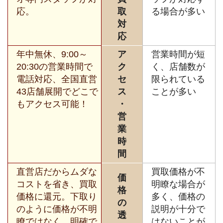
応。
取
る場合が多い
対
応
年中無休、9:00～
ア
営業時間が短
20:30の営業時間で
ク
く、店舗数が
電話対応、全国直営
セ
限られている
43店舗展開でどこで
ス
ことが多い
もアクセス可能！
・
営
業
時
間
直営店だからムダな
買取価格が不
価
コストを省き、買取
明瞭な場合が
格
価格に還元。下取り
多く、価格の
の
のように価格が不明
説明が十分で
透
瞭ではなく、明確で
はないことが