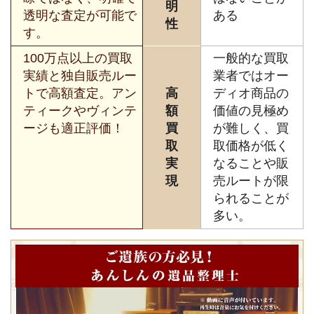
明
透明な査定が可能で
ある
性
す。
100万点以上の買取
一般的な買取
実績と独自販売ルー
業者ではオー
トで高額査定。アン
高
ディオ商品の
ティークやヴィンテ
額
価値の見極め
ージも適正評価！
買
が難しく、買
取
取価格が低く
実
なることや販
現
売ルートが限
られることが
多い。