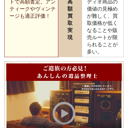
トで高額査定。アン
高
ディオ商品の
ティークやヴィンテ
額
価値の見極め
ージも適正評価！
買
が難しく、買
取
取価格が低く
実
なることや販
現
売ルートが限
られることが
多い。