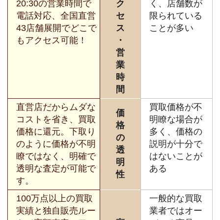
20:30の営業時間で
ク
く、店舗数が
電話対応、全国直営
セ
限られている
43店舗展開でどこで
ス
ことが多い
もアクセス可能！
・
営
業
時
間
直営店だからムダな
買取価格が不
価
コストを省き、買取
明瞭な場合が
格
価格に還元。下取り
多く、価格の
の
のように価格が不明
説明が十分で
透
瞭ではなく、明確で
はないことが
明
透明な査定が可能で
ある
性
す。
100万点以上の買取
一般的な買取
実績と独自販売ルー
業者ではオー