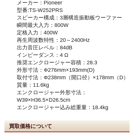
メーカー：Pioneer
型番:TS-W252PRS
スピーカー構成：3層構造振動板ウーファー
瞬間最大入力：800W
定格入力：400W
再生周波数特性：20～2400Hz
出力音圧レベル：84dB
インピーダンス：4 Ω
推奨エンクロージャー容積：28.3
外形寸法：Φ276mm×193mm(D)
取付寸法：Φ238mm（開口径）×178mm（D）
質量：11.6kg
エンクロージャー外形寸法：
W39×H36.5×D26.5cm
エンクロージャー込み総重量：18.4kg
買取価格について