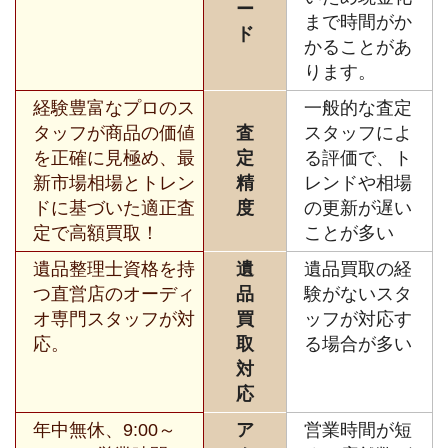
ー
まで時間がか
ド
かることがあ
ります。
経験豊富なプロのス
一般的な査定
タッフが商品の価値
査
スタッフによ
を正確に見極め、最
定
る評価で、ト
新市場相場とトレン
精
レンドや相場
ドに基づいた適正査
度
の更新が遅い
定で高額買取！
ことが多い
遺品整理士資格を持
遺
遺品買取の経
つ直営店のオーディ
品
験がないスタ
オ専門スタッフが対
買
ッフが対応す
応。
取
る場合が多い
対
応
年中無休、9:00～
ア
営業時間が短