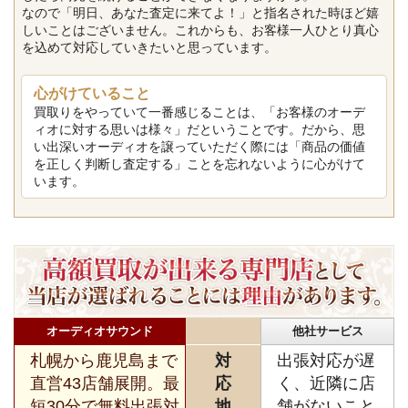
なので「明日、あなた査定に来てよ！」と指名された時ほど嬉
しいことはございません。これからも、お客様一人ひとり真心
を込めて対応していきたいと思っています。
心がけていること
買取りをやっていて一番感じることは、「お客様のオーデ
ィオに対する思いは様々」だということです。だから、思
い出深いオーディオを譲っていただく際には「商品の価値
を正しく判断し査定する」ことを忘れないように心がけて
います。
オーディオサウンド
他社サービス
札幌から鹿児島まで
対
出張対応が遅
直営43店舗展開。最
応
く、近隣に店
短30分で無料出張対
地
舗がないこと