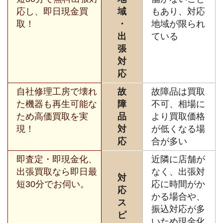
応し、即日現金買
域
もあり、対応
取！
・
地域が限られ
出
ている
張
対
応
自社修理工房で壊れ
故
故障品は買取
た機器も再生可能な
障
不可、相場に
ため高価買取を実
品
より買取価格
現！
対
が低くなる場
応
合が多い
即査定・即現金化、
近隣に店舗が
出張買取なら即日最
なく、出張対
対
短30分でお伺い。
応に時間がか
応
かる場合や、
ス
振込対応が多
ピ
いため現金化