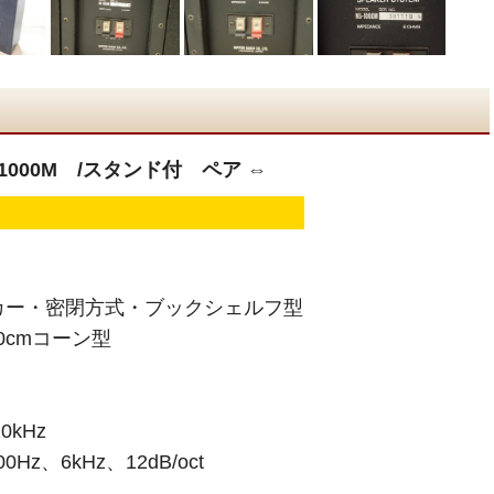
1000M /スタンド付 ペア ⇔
カー・密閉方式・ブックシェルフ型
0cmコーン型
0kHz
z、6kHz、12dB/oct