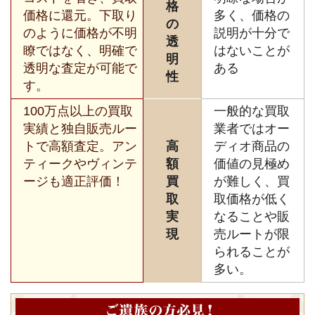
格
価格に還元。下取り
多く、価格の
の
のように価格が不明
説明が十分で
透
瞭ではなく、明確で
はないことが
明
透明な査定が可能で
ある
性
す。
100万点以上の買取
一般的な買取
実績と独自販売ルー
業者ではオー
トで高額査定。アン
高
ディオ商品の
ティークやヴィンテ
額
価値の見極め
ージも適正評価！
買
が難しく、買
取
取価格が低く
実
なることや販
現
売ルートが限
られることが
多い。