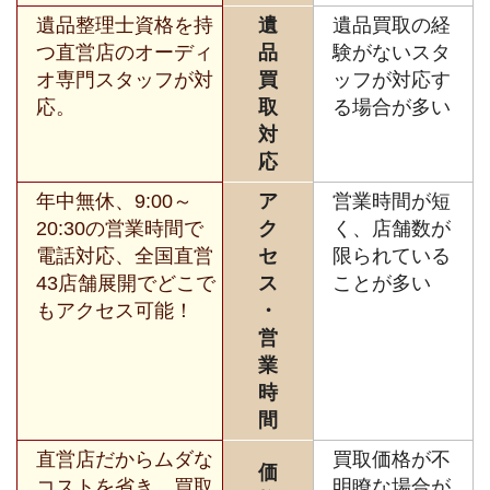
遺品整理士資格を持
遺
遺品買取の経
つ直営店のオーディ
品
験がないスタ
オ専門スタッフが対
買
ッフが対応す
応。
取
る場合が多い
対
応
年中無休、9:00～
ア
営業時間が短
20:30の営業時間で
ク
く、店舗数が
電話対応、全国直営
セ
限られている
43店舗展開でどこで
ス
ことが多い
もアクセス可能！
・
営
業
時
間
直営店だからムダな
買取価格が不
価
コストを省き、買取
明瞭な場合が