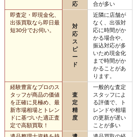
応
合が多い
即査定・即現金化、
近隣に店舗が
出張買取なら即日最
なく、出張対
対
短30分でお伺い。
応に時間がか
応
かる場合や、
ス
振込対応が多
ピ
いため現金化
ー
まで時間がか
ド
かることがあ
ります。
経験豊富なプロのス
一般的な査定
タッフが商品の価値
査
スタッフによ
を正確に見極め、最
定
る評価で、ト
新市場相場とトレン
精
レンドや相場
ドに基づいた適正査
度
の更新が遅い
定で高額買取！
ことが多い
遺品整理士資格を持
遺
遺品買取の経