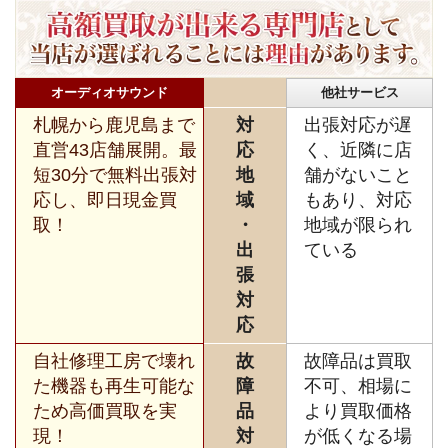
オーディオサウンド
他社サービス
札幌から鹿児島まで
対
出張対応が遅
直営43店舗展開。最
応
く、近隣に店
短30分で無料出張対
地
舗がないこと
応し、即日現金買
域
もあり、対応
取！
・
地域が限られ
出
ている
張
対
応
自社修理工房で壊れ
故
故障品は買取
た機器も再生可能な
障
不可、相場に
ため高価買取を実
品
より買取価格
現！
対
が低くなる場