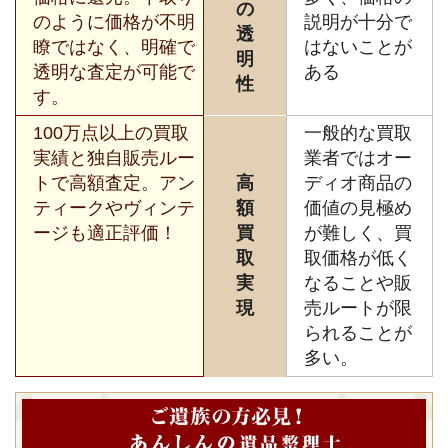
の
のように価格が不明
説明が十分で
透
瞭ではなく、明確で
はないことが
明
透明な査定が可能で
ある
性
す。
100万点以上の買取
一般的な買取
実績と独自販売ルー
業者ではオー
トで高額査定。アン
高
ディオ商品の
ティークやヴィンテ
額
価値の見極め
ージも適正評価！
買
が難しく、買
取
取価格が低く
実
なることや販
現
売ルートが限
られることが
多い。