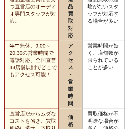
つ直営店のオーディ
品
験がないスタ
オ専門スタッフが対
買
ッフが対応す
応。
取
る場合が多い
対
応
年中無休、9:00～
ア
営業時間が短
20:30の営業時間で
ク
く、店舗数が
電話対応、全国直営
セ
限られている
43店舗展開でどこで
ス
ことが多い
もアクセス可能！
・
営
業
時
間
直営店だからムダな
買取価格が不
価
コストを省き、買取
明瞭な場合が
格
価格に還元。下取り
多く、価格の