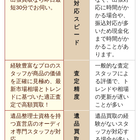
対
短30分でお伺い。
応に時間がか
応
かる場合や、
ス
振込対応が多
ピ
いため現金化
ー
まで時間がか
ド
かることがあ
ります。
経験豊富なプロのス
一般的な査定
タッフが商品の価値
査
スタッフによ
を正確に見極め、最
定
る評価で、ト
新市場相場とトレン
精
レンドや相場
ドに基づいた適正査
度
の更新が遅い
定で高額買取！
ことが多い
遺品整理士資格を持
遺
遺品買取の経
つ直営店のオーディ
品
験がないスタ
オ専門スタッフが対
買
ッフが対応す
応。
取
る場合が多い