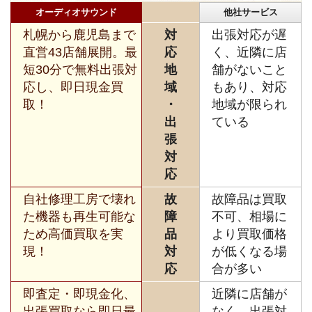
オーディオサウンド
他社サービス
札幌から鹿児島まで
対
出張対応が遅
直営43店舗展開。最
応
く、近隣に店
短30分で無料出張対
地
舗がないこと
応し、即日現金買
域
もあり、対応
取！
・
地域が限られ
出
ている
張
対
応
自社修理工房で壊れ
故
故障品は買取
た機器も再生可能な
障
不可、相場に
ため高価買取を実
品
より買取価格
現！
対
が低くなる場
応
合が多い
即査定・即現金化、
近隣に店舗が
出張買取なら即日最
なく、出張対