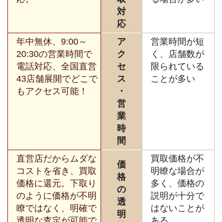
対
応
年中無休、9:00～
ア
営業時間が短
20:30の営業時間で
ク
く、店舗数が
電話対応、全国直営
セ
限られている
43店舗展開でどこで
ス
ことが多い
もアクセス可能！
・
営
業
時
間
直営店だからムダな
買取価格が不
価
コストを省き、買取
明瞭な場合が
格
価格に還元。下取り
多く、価格の
の
のように価格が不明
説明が十分で
透
瞭ではなく、明確で
はないことが
明
透明な査定が可能で
ある