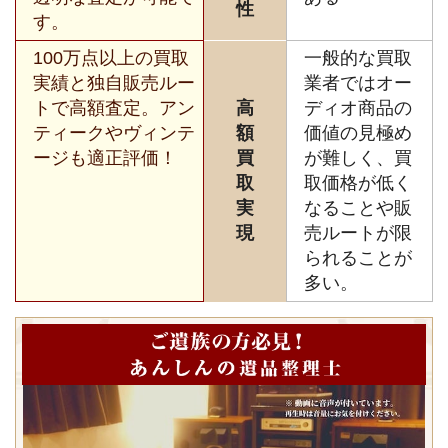
性
す。
100万点以上の買取
一般的な買取
実績と独自販売ルー
業者ではオー
トで高額査定。アン
高
ディオ商品の
ティークやヴィンテ
額
価値の見極め
ージも適正評価！
買
が難しく、買
取
取価格が低く
実
なることや販
現
売ルートが限
られることが
多い。