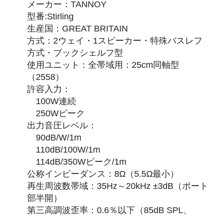
メーカー：TANNOY
型番:Stirling
生産国：GREAT BRITAIN
方式：2ウェイ・1スピーカー・特殊バスレフ
方式・ブックシェルフ型
使用ユニット：全帯域用：25cm同軸型
（2558）
許容入力：
100W連続
250Wピーク
出力音圧レベル：
90dB/W/1m
110dB/100W/1m
114dB/350Wピーク/1m
公称インピーダンス：8Ω（5.5Ω最小）
再生周波数帯域：35Hz～20kHz ±3dB（ポート
部半開）
第三高調波歪率：0.6％以下（85dB SPL、