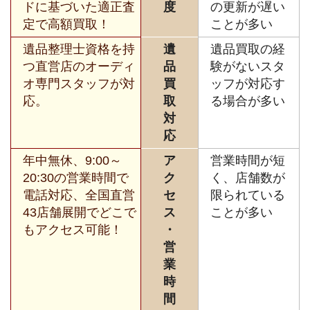
ドに基づいた適正査
度
の更新が遅い
定で高額買取！
ことが多い
遺品整理士資格を持
遺
遺品買取の経
つ直営店のオーディ
品
験がないスタ
オ専門スタッフが対
買
ッフが対応す
応。
取
る場合が多い
対
応
年中無休、9:00～
ア
営業時間が短
20:30の営業時間で
ク
く、店舗数が
電話対応、全国直営
セ
限られている
43店舗展開でどこで
ス
ことが多い
もアクセス可能！
・
営
業
時
間