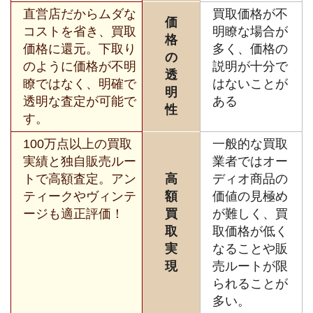
直営店だからムダな
買取価格が不
価
コストを省き、買取
明瞭な場合が
格
価格に還元。下取り
多く、価格の
の
のように価格が不明
説明が十分で
透
瞭ではなく、明確で
はないことが
明
透明な査定が可能で
ある
性
す。
100万点以上の買取
一般的な買取
実績と独自販売ルー
業者ではオー
トで高額査定。アン
高
ディオ商品の
ティークやヴィンテ
額
価値の見極め
ージも適正評価！
買
が難しく、買
取
取価格が低く
実
なることや販
現
売ルートが限
られることが
多い。