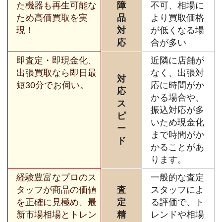
た機器も再生可能な
障
不可、相場に
ため高価買取を実
品
より買取価格
現！
対
が低くなる場
応
合が多い
即査定・即現金化、
近隣に店舗が
出張買取なら即日最
なく、出張対
対
短30分でお伺い。
応に時間がか
応
かる場合や、
ス
振込対応が多
ピ
いため現金化
ー
まで時間がか
ド
かることがあ
ります。
経験豊富なプロのス
一般的な査定
タッフが商品の価値
査
スタッフによ
を正確に見極め、最
定
る評価で、ト
新市場相場とトレン
精
レンドや相場