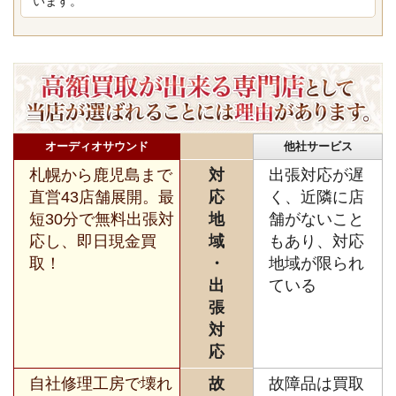
います。
オーディオサウンド
他社サービス
札幌から鹿児島まで
対
出張対応が遅
直営43店舗展開。最
応
く、近隣に店
短30分で無料出張対
地
舗がないこと
応し、即日現金買
域
もあり、対応
取！
・
地域が限られ
出
ている
張
対
応
自社修理工房で壊れ
故
故障品は買取