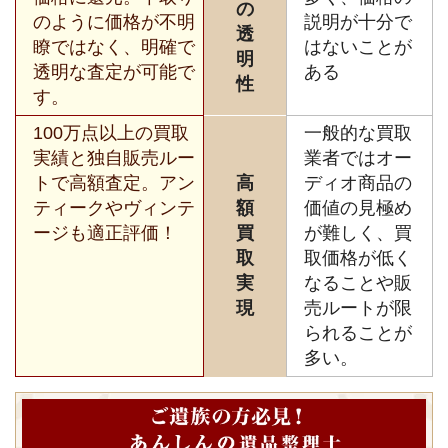
の
のように価格が不明
説明が十分で
透
瞭ではなく、明確で
はないことが
明
透明な査定が可能で
ある
性
す。
100万点以上の買取
一般的な買取
実績と独自販売ルー
業者ではオー
トで高額査定。アン
高
ディオ商品の
ティークやヴィンテ
額
価値の見極め
ージも適正評価！
買
が難しく、買
取
取価格が低く
実
なることや販
現
売ルートが限
られることが
多い。