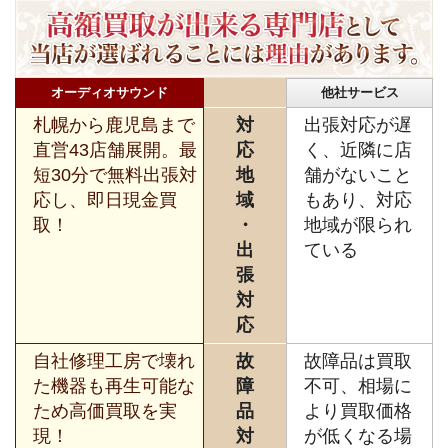
オーディオサウンド
他社サービス
札幌から鹿児島まで
対
出張対応が遅
直営43店舗展開。最
応
く、近隣に店
短30分で無料出張対
地
舗がないこと
応し、即日現金買
域
もあり、対応
取！
・
地域が限られ
出
ている
張
対
応
自社修理工房で壊れ
故
故障品は買取
た機器も再生可能な
障
不可、相場に
ため高価買取を実
品
より買取価格
現！
対
が低くなる場