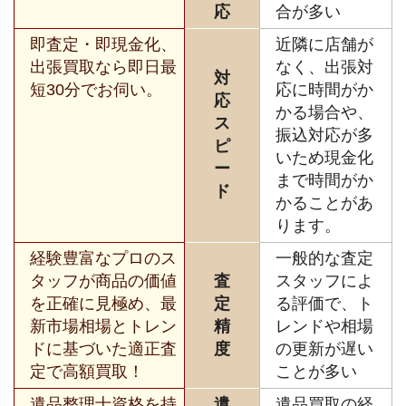
応
合が多い
即査定・即現金化、
近隣に店舗が
出張買取なら即日最
なく、出張対
対
短30分でお伺い。
応に時間がか
応
かる場合や、
ス
振込対応が多
ピ
いため現金化
ー
まで時間がか
ド
かることがあ
ります。
経験豊富なプロのス
一般的な査定
タッフが商品の価値
査
スタッフによ
を正確に見極め、最
定
る評価で、ト
新市場相場とトレン
精
レンドや相場
ドに基づいた適正査
度
の更新が遅い
定で高額買取！
ことが多い
遺品整理士資格を持
遺
遺品買取の経