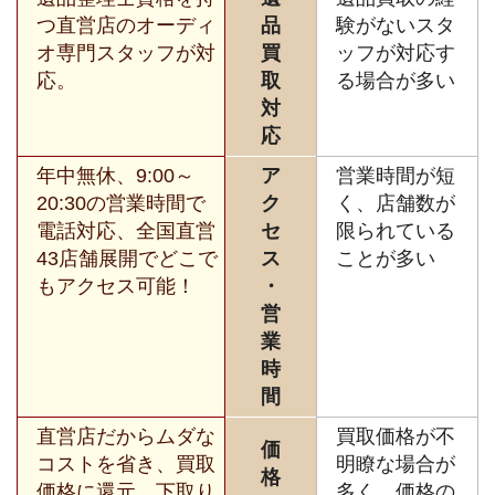
つ直営店のオーディ
品
験がないスタ
オ専門スタッフが対
買
ッフが対応す
応。
取
る場合が多い
対
応
年中無休、9:00～
ア
営業時間が短
20:30の営業時間で
ク
く、店舗数が
電話対応、全国直営
セ
限られている
43店舗展開でどこで
ス
ことが多い
もアクセス可能！
・
営
業
時
間
直営店だからムダな
買取価格が不
価
コストを省き、買取
明瞭な場合が
格
価格に還元。下取り
多く、価格の