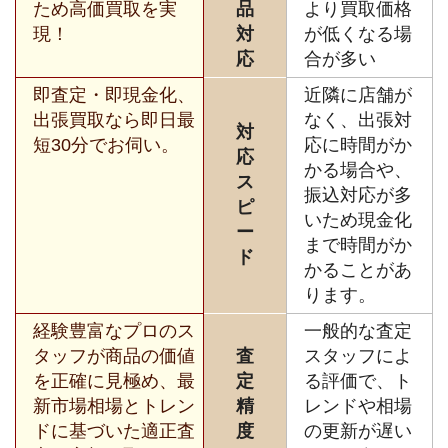
ため高価買取を実
品
より買取価格
現！
対
が低くなる場
応
合が多い
即査定・即現金化、
近隣に店舗が
出張買取なら即日最
なく、出張対
対
短30分でお伺い。
応に時間がか
応
かる場合や、
ス
振込対応が多
ピ
いため現金化
ー
まで時間がか
ド
かることがあ
ります。
経験豊富なプロのス
一般的な査定
タッフが商品の価値
査
スタッフによ
を正確に見極め、最
定
る評価で、ト
新市場相場とトレン
精
レンドや相場
ドに基づいた適正査
度
の更新が遅い