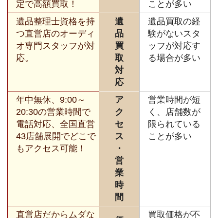
定で高額買取！
ことが多い
遺品整理士資格を持
遺
遺品買取の経
つ直営店のオーディ
品
験がないスタ
オ専門スタッフが対
買
ッフが対応す
応。
取
る場合が多い
対
応
年中無休、9:00～
ア
営業時間が短
20:30の営業時間で
ク
く、店舗数が
電話対応、全国直営
セ
限られている
43店舗展開でどこで
ス
ことが多い
もアクセス可能！
・
営
業
時
間
直営店だからムダな
買取価格が不