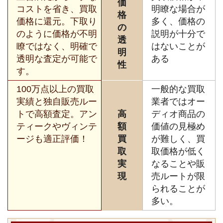
価
コストを省き、買取
明瞭な場合が
格
価格に還元。下取り
多く、価格の
の
のように価格が不明
説明が十分で
透
瞭ではなく、明確で
はないことが
明
透明な査定が可能で
ある
性
す。
100万点以上の買取
一般的な買取
実績と独自販売ルー
業者ではオー
トで高額査定。アン
高
ディオ商品の
ティークやヴィンテ
額
価値の見極め
ージも適正評価！
買
が難しく、買
取
取価格が低く
実
なることや販
現
売ルートが限
られることが
多い。