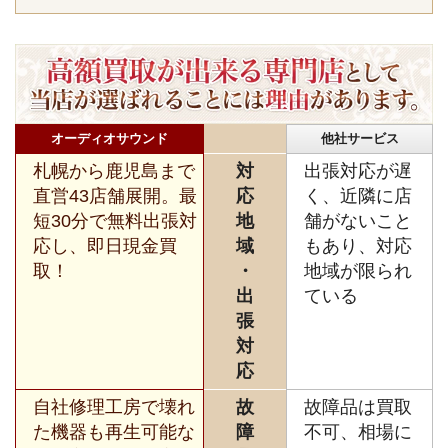
オーディオサウンド
他社サービス
札幌から鹿児島まで
対
出張対応が遅
直営43店舗展開。最
応
く、近隣に店
短30分で無料出張対
地
舗がないこと
応し、即日現金買
域
もあり、対応
取！
・
地域が限られ
出
ている
張
対
応
自社修理工房で壊れ
故
故障品は買取
た機器も再生可能な
障
不可、相場に