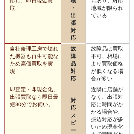
応し、即日現金買
域
もあり、対応
取！
・
地域が限られ
出
ている
張
対
応
自社修理工房で壊れ
故
故障品は買取
た機器も再生可能な
障
不可、相場に
ため高価買取を実
品
より買取価格
現！
対
が低くなる場
応
合が多い
即査定・即現金化、
近隣に店舗が
出張買取なら即日最
なく、出張対
対
短30分でお伺い。
応に時間がか
応
かる場合や、
ス
振込対応が多
ピ
いため現金化
ー