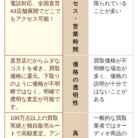
電話対応、全国直営
セ
限られている
43店舗展開でどこで
ス
ことが多い
もアクセス可能！
・
営
業
時
間
直営店だからムダな
買取価格が不
価
コストを省き、買取
明瞭な場合が
格
価格に還元。下取り
多く、価格の
の
のように価格が不明
説明が十分で
透
瞭ではなく、明確で
はないことが
明
透明な査定が可能で
ある
性
す。
100万点以上の買取
一般的な買取
実績と独自販売ルー
業者ではオー
トで高額査定。アン
高
ディオ商品の