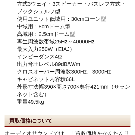
方式3ウェイ・3スピーカー・バスレフ方式・
ブックシェルフ型
使用ユニット低域用：30cmコーン型
中域用：8cmドーム型
高域用：2.5cmドーム型
再生周波数帯域25Hz～40000Hz
最大入力250W（EIAJ）
インピーダンス4Ω
出力音圧レベル89dB/W/m
クロスオーバー周波数300Hz、3000Hz
キャビネット内容積66L
外形寸法幅390×高さ700×奥行421mm（サラン
ネット含む）
重量49.5kg
買取価格について
オーディオサウンドでは、「買取価格をかんたん見