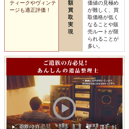
ティークやヴィンテ
額
価値の見極め
ージも適正評価！
買
が難しく、買
取
取価格が低く
実
なることや販
現
売ルートが限
られることが
多い。