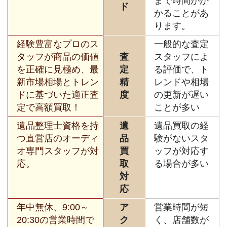
まで時間がか
ド
かることがあ
ります。
経験豊富なプロのス
一般的な査定
タッフが商品の価値
査
スタッフによ
を正確に見極め、最
定
る評価で、ト
新市場相場とトレン
精
レンドや相場
ドに基づいた適正査
度
の更新が遅い
定で高額買取！
ことが多い
遺品整理士資格を持
遺
遺品買取の経
つ直営店のオーディ
品
験がないスタ
オ専門スタッフが対
買
ッフが対応す
応。
取
る場合が多い
対
応
年中無休、9:00～
ア
営業時間が短
20:30の営業時間で
ク
く、店舗数が