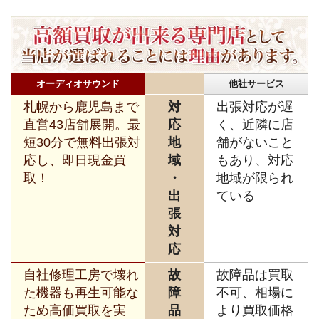
オーディオサウンド
他社サービス
札幌から鹿児島まで
対
出張対応が遅
直営43店舗展開。最
応
く、近隣に店
短30分で無料出張対
地
舗がないこと
応し、即日現金買
域
もあり、対応
取！
・
地域が限られ
出
ている
張
対
応
自社修理工房で壊れ
故
故障品は買取
た機器も再生可能な
障
不可、相場に
ため高価買取を実
品
より買取価格