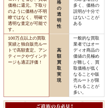
格
価格に還元。下取り
多く、価格の
の
のように価格が不明
説明が十分で
透
瞭ではなく、明確で
はないことが
明
透明な査定が可能で
ある
性
す。
100万点以上の買取
一般的な買取
実績と独自販売ルー
業者ではオー
トで高額査定。アン
高
ディオ商品の
ティークやヴィンテ
額
価値の見極め
ージも適正評価！
買
が難しく、買
取
取価格が低く
実
なることや販
現
売ルートが限
られることが
多い。