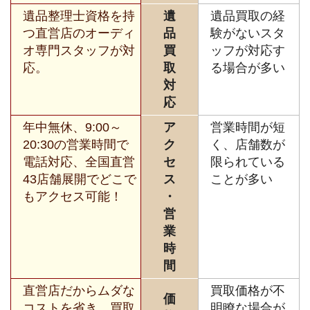
遺品整理士資格を持
遺
遺品買取の経
つ直営店のオーディ
品
験がないスタ
オ専門スタッフが対
買
ッフが対応す
応。
取
る場合が多い
対
応
年中無休、9:00～
ア
営業時間が短
20:30の営業時間で
ク
く、店舗数が
電話対応、全国直営
セ
限られている
43店舗展開でどこで
ス
ことが多い
もアクセス可能！
・
営
業
時
間
直営店だからムダな
買取価格が不
価
コストを省き、買取
明瞭な場合が