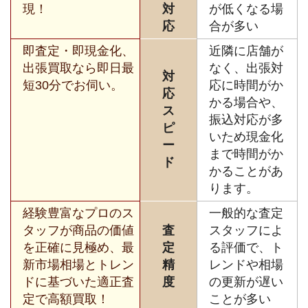
現！
対
が低くなる場
応
合が多い
即査定・即現金化、
近隣に店舗が
出張買取なら即日最
なく、出張対
対
短30分でお伺い。
応に時間がか
応
かる場合や、
ス
振込対応が多
ピ
いため現金化
ー
まで時間がか
ド
かることがあ
ります。
経験豊富なプロのス
一般的な査定
タッフが商品の価値
査
スタッフによ
を正確に見極め、最
定
る評価で、ト
新市場相場とトレン
精
レンドや相場
ドに基づいた適正査
度
の更新が遅い
定で高額買取！
ことが多い