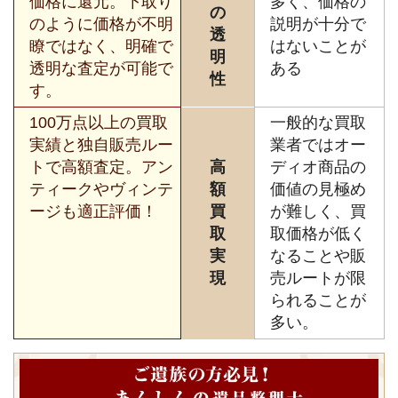
価格に還元。下取り
多く、価格の
の
のように価格が不明
説明が十分で
透
瞭ではなく、明確で
はないことが
明
透明な査定が可能で
ある
性
す。
100万点以上の買取
一般的な買取
実績と独自販売ルー
業者ではオー
トで高額査定。アン
高
ディオ商品の
ティークやヴィンテ
額
価値の見極め
ージも適正評価！
買
が難しく、買
取
取価格が低く
実
なることや販
現
売ルートが限
られることが
多い。