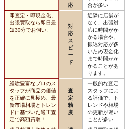
応
合が多い
即査定・即現金化、
近隣に店舗が
出張買取なら即日最
なく、出張対
対
短30分でお伺い。
応に時間がか
応
かる場合や、
ス
振込対応が多
ピ
いため現金化
ー
まで時間がか
ド
かることがあ
ります。
経験豊富なプロのス
一般的な査定
タッフが商品の価値
査
スタッフによ
を正確に見極め、最
定
る評価で、ト
新市場相場とトレン
精
レンドや相場
ドに基づいた適正査
度
の更新が遅い
定で高額買取！
ことが多い