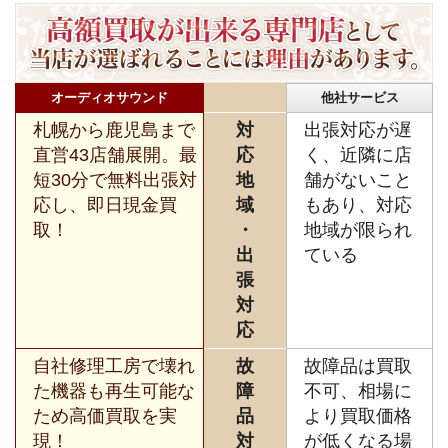
オーディオサウンド
他社サービス
札幌から鹿児島まで
対
出張対応が遅
直営43店舗展開。最
応
く、近隣に店
短30分で無料出張対
地
舗がないこと
応し、即日現金買
域
もあり、対応
取！
・
地域が限られ
出
ている
張
対
応
自社修理工房で壊れ
故
故障品は買取
た機器も再生可能な
障
不可、相場に
ため高価買取を実
品
より買取価格
現！
対
が低くなる場