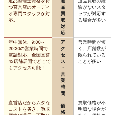
遺品整理士資格を持
遺
遺品買取の経
つ直営店のオーディ
品
験がないスタ
オ専門スタッフが対
買
ッフが対応す
応。
取
る場合が多い
対
応
年中無休、9:00～
ア
営業時間が短
20:30の営業時間で
ク
く、店舗数が
電話対応、全国直営
セ
限られている
43店舗展開でどこで
ス
ことが多い
もアクセス可能！
・
営
業
時
間
直営店だからムダな
買取価格が不
価
コストを省き、買取
明瞭な場合が
格