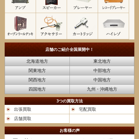
店舗のご紹介
全国展開中！
北海道地方
東北地方
関東地方
中部地方
関西地方
中国地方
四国地方
九州・沖縄地方
3つの買取方法
出張買取
宅配買取
店舗買取
お客様の声