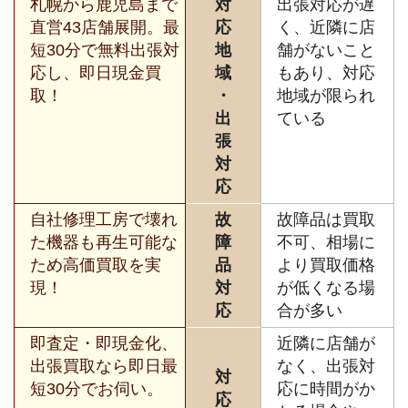
札幌から鹿児島まで
対
出張対応が遅
直営43店舗展開。最
応
く、近隣に店
短30分で無料出張対
地
舗がないこと
応し、即日現金買
域
もあり、対応
取！
・
地域が限られ
出
ている
張
対
応
自社修理工房で壊れ
故
故障品は買取
た機器も再生可能な
障
不可、相場に
ため高価買取を実
品
より買取価格
現！
対
が低くなる場
応
合が多い
即査定・即現金化、
近隣に店舗が
出張買取なら即日最
なく、出張対
対
短30分でお伺い。
応に時間がか
応