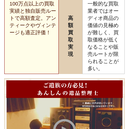
100万点以上の買取
一般的な買取
実績と独自販売ルー
業者ではオー
トで高額査定。アン
高
ディオ商品の
ティークやヴィンテ
額
価値の見極め
ージも適正評価！
買
が難しく、買
取
取価格が低く
実
なることや販
現
売ルートが限
られることが
多い。