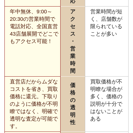
応
年中無休、9:00～
ア
営業時間が短
20:30の営業時間で
ク
く、店舗数が
電話対応、全国直営
セ
限られている
43店舗展開でどこで
ス
ことが多い
もアクセス可能！
・
営
業
時
間
直営店だからムダな
買取価格が不
価
コストを省き、買取
明瞭な場合が
格
価格に還元。下取り
多く、価格の
の
のように価格が不明
説明が十分で
透
瞭ではなく、明確で
はないことが
明
透明な査定が可能で
ある
性
す。