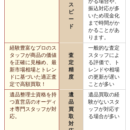
かる場合や、
ス
振込対応が多
ピ
いため現金化
ー
まで時間がか
ド
かることがあ
ります。
経験豊富なプロのス
一般的な査定
タッフが商品の価値
査
スタッフによ
を正確に見極め、最
定
る評価で、ト
新市場相場とトレン
精
レンドや相場
ドに基づいた適正査
度
の更新が遅い
定で高額買取！
ことが多い
遺品整理士資格を持
遺
遺品買取の経
つ直営店のオーディ
品
験がないスタ
オ専門スタッフが対
買
ッフが対応す
応。
取
る場合が多い
対